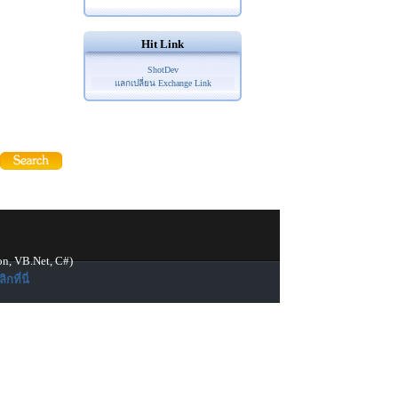
Hit Link
ShotDev
แลกเปลี่ยน Exchange Link
on, VB.Net, C#)
ิกที่นี่