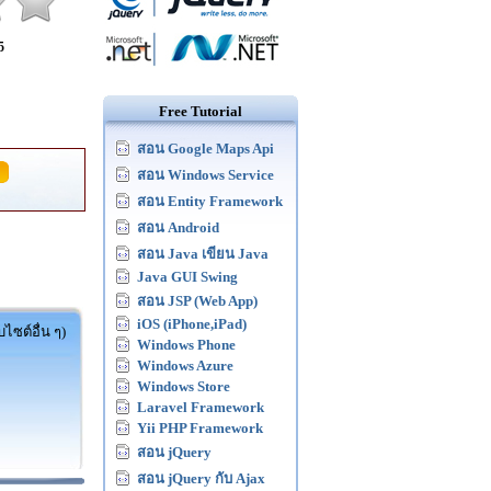
5
Free Tutorial
สอน Google Maps Api
สอน Windows Service
สอน Entity Framework
สอน Android
สอน Java เขียน Java
Java GUI Swing
สอน JSP (Web App)
iOS (iPhone,iPad)
ไซต์อื่น ๆ)
Windows Phone
Windows Azure
Windows Store
Laravel Framework
Yii PHP Framework
สอน jQuery
สอน jQuery กับ Ajax