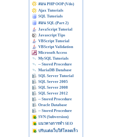
สอน PHP OOP (Vdo)
Ajax Tutorials
SQL Tutorials
สอน SQL (Part 2)
JavaScript Tutorial
Javascript Tips
VBScript Tutorial
VBScript Validation
Microsoft Access
MySQL Tutorials
-- Stored Procedure
MariaDB Database
SQL Server Tutorial
SQL Server 2005
SQL Server 2008
SQL Server 2012
-- Stored Procedure
Oracle Database
-- Stored Procedure
SVN (Subversion)
แนวทางการทำ SEO
ปรับแต่งเว็บให้โหลดเร็ว