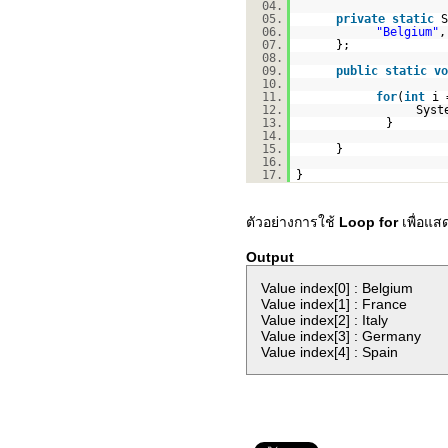
04.
05.
private
static
S
06.
"Belgium"
07.
};
08.
09.
public
static
vo
10.
11.
for
(
int
i
12.
Syst
13.
}
14.
15.
}
16.
17.
}
ตัวอย่างการใช้
Loop for
เพื่อแ
Output
Value index[0] : Belgium
Value index[1] : France
Value index[2] : Italy
Value index[3] : Germany
Value index[4] : Spain