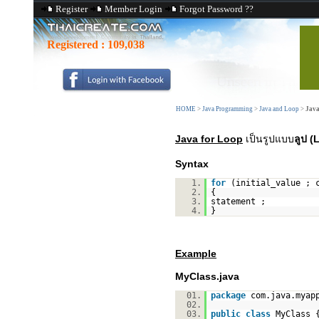
Register
Member Login
Forgot Password ??
Registered :
109,038
HOME
>
Java Programming
>
Java and Loop
>
Java
Java for Loop
เป็นรูปแบบ
ลูป 
Syntax
1.
for
(initial_value ; 
2.
{
3.
statement ;
4.
}
Example
MyClass.java
01.
package
com.java.myap
02.
03.
public
class
MyClass 