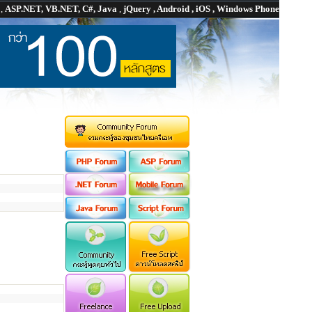
P
,
ASP.NET, VB.NET, C#, Java
,
jQuery , Android , iOS , Windows Phone