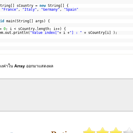
tring[] sCountry =
new
String[] {
,
"France"
,
"Italy"
,
"Germany"
,
"Spain"
id
main(String[] args) {
 =
0
; i < sCountry.length; i++) {
em.out.println(
"Value index["
+ i +
"] : "
+ sCountry[i] );
สดงค่าใน
Array
ออกมาแสดงผล