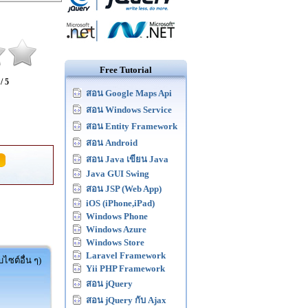
Free Tutorial
 / 5
สอน Google Maps Api
สอน Windows Service
สอน Entity Framework
สอน Android
สอน Java เขียน Java
Java GUI Swing
สอน JSP (Web App)
iOS (iPhone,iPad)
Windows Phone
Windows Azure
Windows Store
Laravel Framework
ไซต์อื่น ๆ)
Yii PHP Framework
สอน jQuery
สอน jQuery กับ Ajax