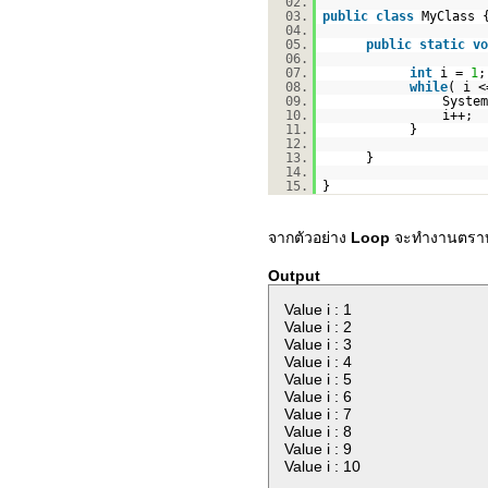
02.
03.
public
class
MyClass 
04.
05.
public
static
vo
06.
07.
int
i =
1
;
08.
while
( i 
09.
System
10.
i++;
11.
}
12.
13.
}
14.
15.
}
จากตัวอย่าง
Loop
จะทำงานตราบ
Output
Value i : 1
Value i : 2
Value i : 3
Value i : 4
Value i : 5
Value i : 6
Value i : 7
Value i : 8
Value i : 9
Value i : 10