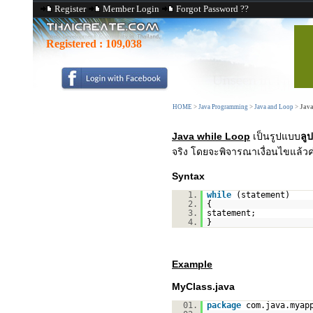
Register
Member Login
Forgot Password ??
Registered :
109,038
HOME
>
Java Programming
>
Java and Loop
>
Java
Java while Loop
เป็นรูปแบบ
ลู
จริง โดยจะพิจารณาเงื่อนไขแล้ว
Syntax
1.
while
(statement)
2.
{
3.
statement;
4.
}
Example
MyClass.java
01.
package
com.java.myap