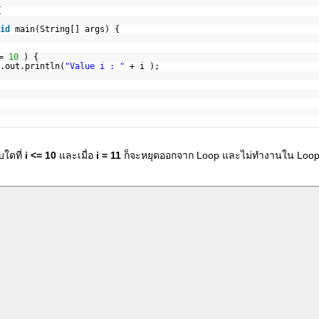
{
id
main(String[] args) {
<=
10
) {
.out.println(
"Value i : "
+ i );
ใดที่
i <= 10
และเมื่อ
i = 11
ก็จะหยุดออกจาก Loop และไม่ทำงานใน Loo