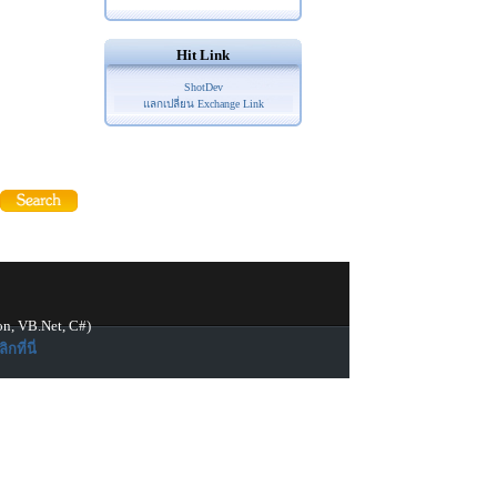
Hit Link
ShotDev
แลกเปลี่ยน Exchange Link
on, VB.Net, C#)
ิกที่นี่