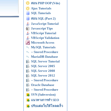
สอน PHP OOP (Vdo)
Ajax Tutorials
SQL Tutorials
สอน SQL (Part 2)
JavaScript Tutorial
Javascript Tips
VBScript Tutorial
VBScript Validation
Microsoft Access
MySQL Tutorials
-- Stored Procedure
MariaDB Database
SQL Server Tutorial
SQL Server 2005
SQL Server 2008
SQL Server 2012
-- Stored Procedure
Oracle Database
-- Stored Procedure
SVN (Subversion)
แนวทางการทำ SEO
ปรับแต่งเว็บให้โหลดเร็ว