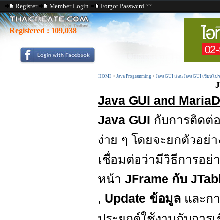
Register
Member Login
Forgot Password ??
Registered :
109,038
HOME
>
Java Programming
>
Java GUI สอน Java GUI เขียนโป
J
Java GUI and MariaD
Java GUI
กับการติดต่
ง่าย ๆ โดยจะยกตัวอย่าง
เชื่อมต่อว่ามีวิธีการอ
หน้า
JFrame กับ JTab
,
Update ข้อมูล
และก
ประยุกต์ใช้งานกับการเ