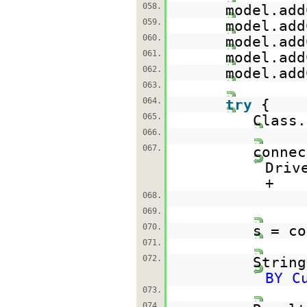
058.
model.add
059.
model.add
060.
model.add
061.
model.add
062.
model.add
063.
064.
try
{
065.
Class.
066.
067.
conne
Driv
+
068.
069.
070.
s = co
071.
072.
Strin
BY C
073.
074.