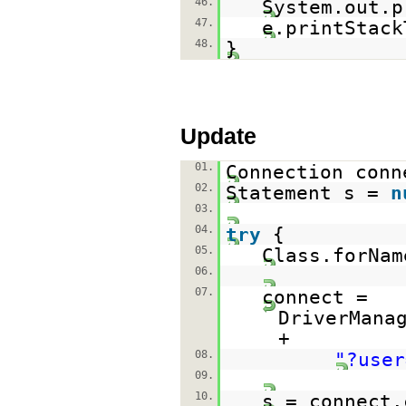
46.
System.out.p
47.
e.printStack
48.
}
Update
01.
Connection con
02.
Statement s =
n
03.
04.
try
{
05.
Class.forNam
06.
07.
connect =
DriverMana
+
08.
"?user
09.
10.
s = connect.