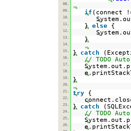
08.
09.
if
(connect 
10.
System.ou
11.
}
else
{
12.
System.ou
13.
}
14.
15.
}
catch
(Except
16.
// TODO Auto
17.
System.out.p
18.
e.printStack
19.
}
20.
21.
try
{
22.
connect.clos
23.
}
catch
(SQLExc
24.
// TODO Auto
25.
System.out.p
26.
e.printStack