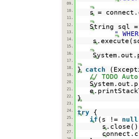
09.
10.
s = connect.
11.
12.
String sql 
13.
" WHER
14.
s.execute(s
15.
16.
System.out.
17.
18.
}
catch
(Except
19.
// TODO Auto
20.
System.out.p
21.
e.printStack
22.
}
23.
24.
try
{
25.
if
(s !=
null
26.
s.close()
27.
connect.c