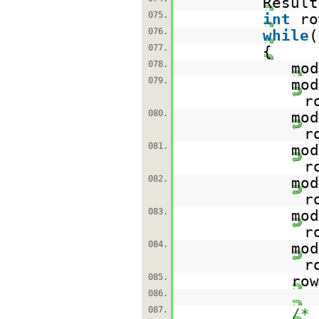
Result
075.
int
r
076.
while
(
077.
078.
mod
079.
mod
r
080.
mod
r
081.
mod
r
082.
mod
r
083.
mod
r
084.
mod
r
085.
row
086.
087.
/*