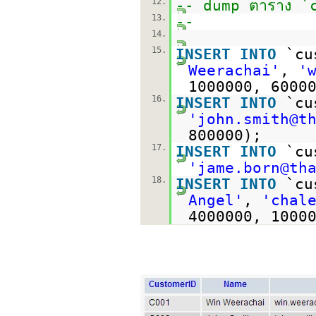
12.
-- dump ตาราง `
13.
--
14.
15.
INSERT
INTO
`cu
Weerachai'
,
'
1000000, 6000
16.
INSERT
INTO
`cu
'john.smith@t
800000);
17.
INSERT
INTO
`cu
'jame.born@th
18.
INSERT
INTO
`cu
Angel'
,
'chal
4000000, 1000