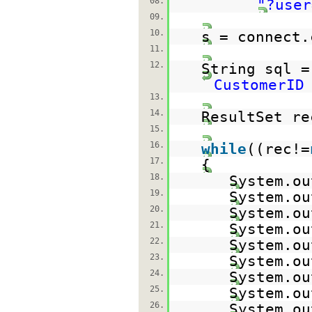
08.
"?user
09.
10.
s = connect.
11.
12.
String sql 
CustomerID
13.
14.
ResultSet re
15.
16.
while
((rec!=
17.
{
18.
System.ou
19.
System.ou
20.
System.ou
21.
System.ou
22.
System.ou
23.
System.ou
24.
System.ou
25.
System.ou
26.
System.ou