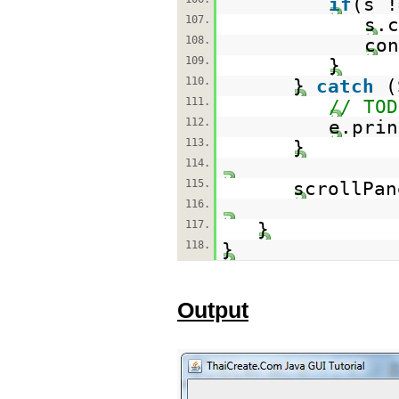
if
(s 
107.
s.c
108.
con
109.
}
110.
}
catch
(
111.
// TOD
112.
e.prin
113.
}
114.
115.
scrollPa
116.
117.
}
118.
}
Output