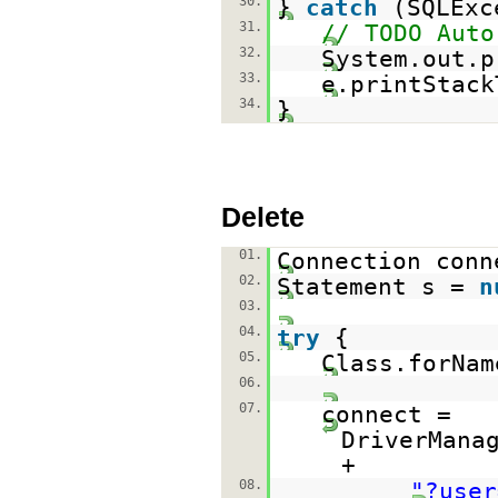
30.
}
catch
(SQLExc
31.
// TODO Auto
32.
System.out.p
33.
e.printStack
34.
}
Delete
01.
Connection con
02.
Statement s =
n
03.
04.
try
{
05.
Class.forNam
06.
07.
connect =
DriverMana
+
08.
"?user