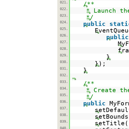
021.
/**
022.
* Launch th
023.
*/
024.
public
stati
025.
EventQueu
026.
public
027.
My
028.
fra
029.
}
030.
});
031.
}
032.
033.
/**
034.
* Create th
035.
*/
036.
public
MyFor
037.
setDefaul
038.
setBounds
039.
setTitle(
040.