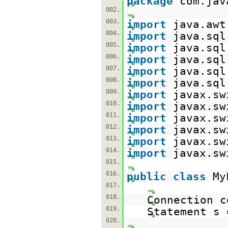
package
com.jav
002.
003.
import
java.awt
004.
import
java.sql
005.
import
java.sql
006.
import
java.sql
007.
import
java.sql
008.
import
java.sql
009.
import
javax.sw
010.
import
javax.sw
011.
import
javax.sw
012.
import
javax.sw
013.
import
javax.sw
014.
import
javax.sw
015.
016.
public
class
My
017.
018.
Connection 
019.
Statement s
020.