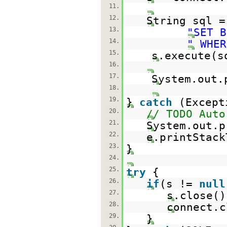
11.
12.
String sql 
13.
"SET B
14.
" WHER
15.
s.execute(s
16.
17.
System.out.
18.
19.
}
catch
(Except
20.
// TODO Auto
21.
System.out.p
22.
e.printStack
23.
}
24.
25.
try
{
26.
if
(s !=
null
27.
s.close()
28.
connect.c
29.
}