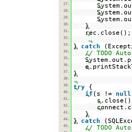
27.
System.ou
28.
System.ou
29.
System.ou
30.
}
31.
rec.close();
32.
33.
}
catch
(Except
34.
// TODO Auto
35.
System.out.p
36.
e.printStack
37.
}
38.
39.
try
{
40.
if
(s !=
null
41.
s.close()
42.
connect.c
43.
}
44.
}
catch
(SQLExc
45.
// TODO Auto