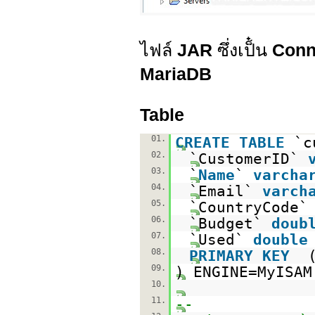
ไฟล์
JAR
ซึ่งเป็๋น
Conn
MariaDB
Table
01.
CREATE
TABLE
`c
02.
`CustomerID`
03.
`
Name
`
varcha
04.
`Email`
varch
05.
`CountryCode
06.
`Budget`
doub
07.
`Used`
double
08.
PRIMARY
KEY
09.
) ENGINE=MyISA
10.
11.
--