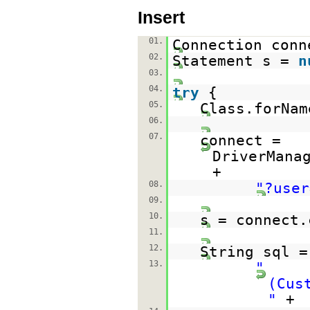
Insert
01.
Connection con
02.
Statement s =
n
03.
04.
try
{
05.
Class.forNam
06.
07.
connect =
DriverMana
+
08.
"?user
09.
10.
s = connect.
11.
12.
String sql 
13.
"
(Cus
"
+