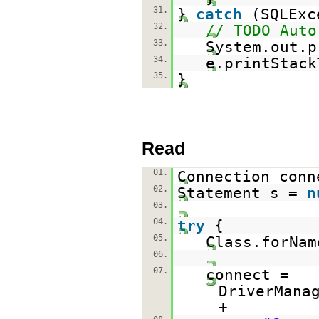
31.
}
catch
(SQLExc
32.
// TODO Auto
33.
System.out.p
34.
e.printStack
35.
}
Read
01.
Connection con
02.
Statement s =
n
03.
04.
try
{
05.
Class.forNam
06.
07.
connect =
DriverMana
+