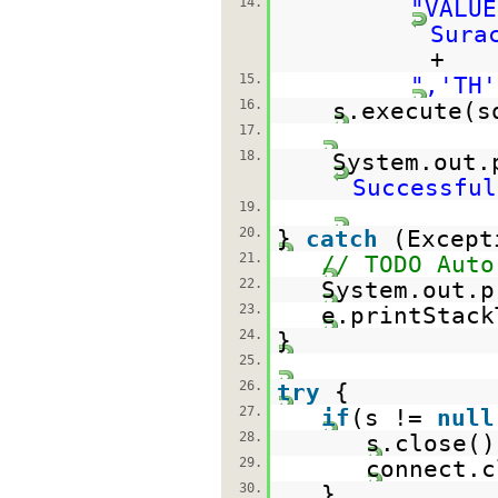
14.
"VALUE
Sura
+
15.
",'TH'
16.
s.execute(s
17.
18.
System.out.
Successful
19.
20.
}
catch
(Except
21.
// TODO Auto
22.
System.out.p
23.
e.printStack
24.
}
25.
26.
try
{
27.
if
(s !=
null
28.
s.close()
29.
connect.c
30.
}