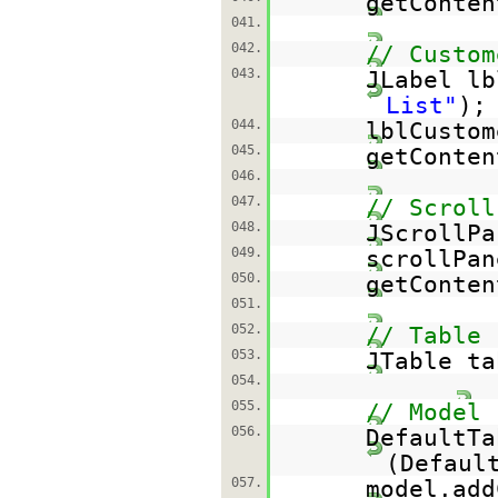
getConten
041.
042.
// Custom
043.
JLabel l
List"
);
044.
lblCustom
045.
getConten
046.
047.
// Scroll
048.
JScrollP
049.
scrollPan
050.
getConten
051.
052.
// Table
053.
JTable t
054.
055.
// Model 
056.
DefaultTa
(Defaul
057.
model.add