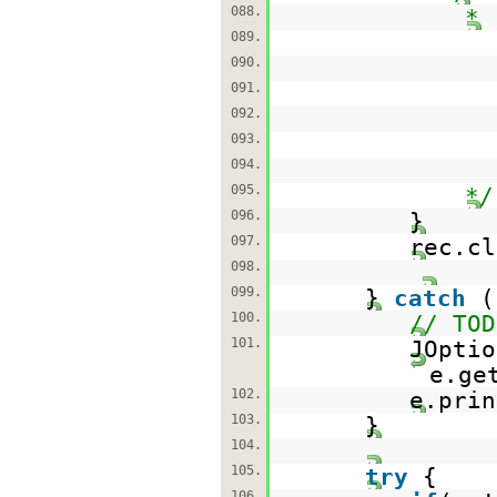
088.
*
089.
090.
091.
092.
093.
094.
095.
*/
096.
}
097.
rec.cl
098.
099.
}
catch
(
100.
// TOD
101.
JOptio
e.ge
102.
e.prin
103.
}
104.
105.
try
{
106.