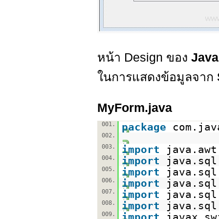
หน้า Design ของ
Java
ในการแสดงข้อมูลจาก
MyForm.java
001.
package
com.jav
002.
003.
import
java.awt
004.
import
java.sql
005.
import
java.sql
006.
import
java.sql
007.
import
java.sql
008.
import
java.sql
009.
import
javax.sw