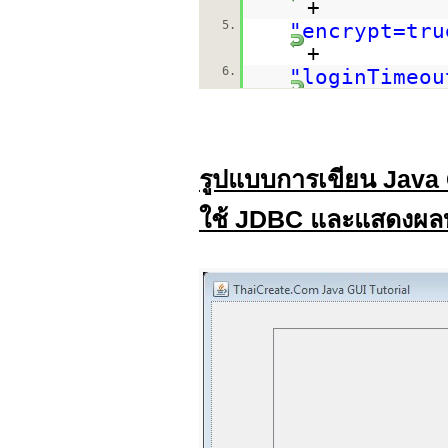
+
5.
"encrypt=tru
+
6.
"loginTimeou
รูปแบบการเขียน Java G
ใช้ JDBC และแสดงผล