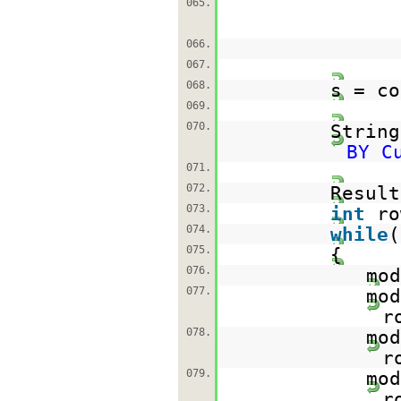
065.
066.
067.
068.
s = co
069.
070.
Strin
BY C
071.
072.
Result
073.
int
r
074.
while
(
075.
076.
mod
077.
mod
r
078.
mod
r
079.
mod
r