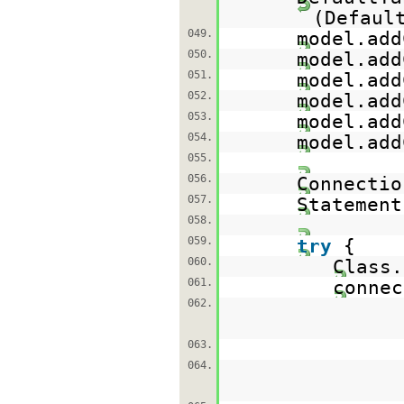
(Defaul
049.
model.add
050.
model.add
051.
model.add
052.
model.add
053.
model.add
054.
model.add
055.
056.
Connecti
057.
Statemen
058.
059.
try
{
060.
Class.
061.
conne
062.
063.
064.