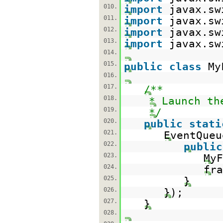
010.
import
javax.sw
011.
import
javax.sw
012.
import
javax.sw
013.
import
javax.sw
014.
015.
public
class
My
016.
017.
/**
018.
* Launch th
019.
*/
020.
public
stati
021.
EventQueu
022.
public
023.
My
024.
fra
025.
}
026.
});
027.
}
028.