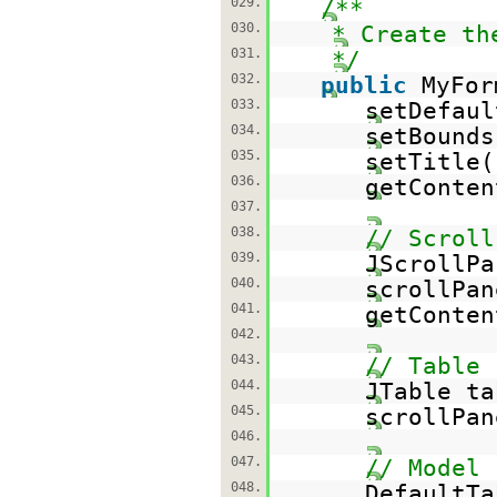
029.
/**
030.
* Create th
031.
*/
032.
public
MyFor
033.
setDefaul
034.
setBounds
035.
setTitle(
036.
getConten
037.
038.
// Scroll
039.
JScrollP
040.
scrollPan
041.
getConten
042.
043.
// Table
044.
JTable t
045.
scrollPan
046.
047.
// Model 
048.
DefaultTa