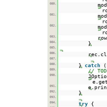
080.
mod
r
081.
mod
r
082.
mod
r
083.
row
084.
}
085.
086.
rec.cl
087.
088.
}
catch
(
089.
// TOD
090.
JOptio
e.ge
091.
e.prin
092.
}
093.
094.
try
{