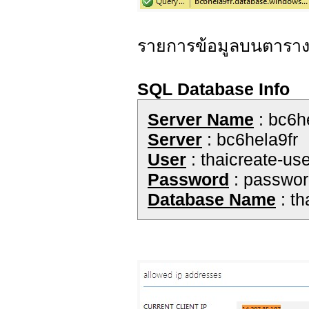
รายการข้อมูลบนตารา
SQL Database Info
Server Name
: bc6h
Server
: bc6hela9fr
User
: thaicreate-use
Password
: passwo
Database Name
: th