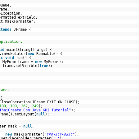
Queue;
rame;
eException;
ormattedTextField;
xt.MaskFormatter;
xtends
JFrame {
pplication.
id
main(String[] args) {
.invokeLater(
new
Runnable() {
ic
void
run() {
MyForm frame =
new
MyForm();
frame.setVisible(
true
);
rame.
{
CloseOperation(JFrame.EXIT_ON_CLOSE);
100
,
100
,
362
,
249
);
ThaiCreate.Com Java GUI Tutorial"
);
Pane().setLayout(
null
);
tter mask =
null
;
k =
new
MaskFormatter(
"###-###-####"
);
.setPlaceholderCharacter(
'_'
);