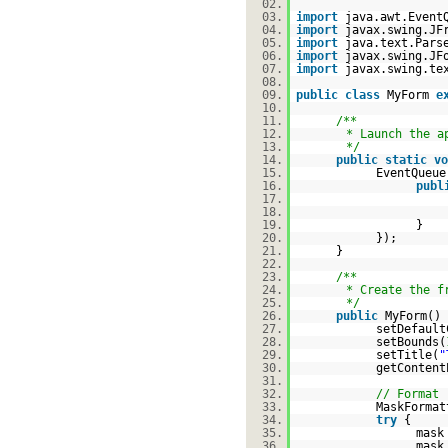
02.
03.
import
java.awt.Event
04.
import
javax.swing.JF
05.
import
java.text.Pars
06.
import
javax.swing.JF
07.
import
javax.swing.te
08.
09.
public
class
MyForm
e
10.
11.
/**
12.
* Launch the a
13.
*/
14.
public
static
vo
15.
EventQueue
16.
publ
17.
18.
19.
}
20.
});
21.
}
22.
23.
/**
24.
* Create the f
25.
*/
26.
public
MyForm() 
27.
setDefault
28.
setBounds(
29.
setTitle(
"
30.
getContent
31.
32.
// Format
33.
MaskForma
34.
try
{
35.
mas
36.
mask