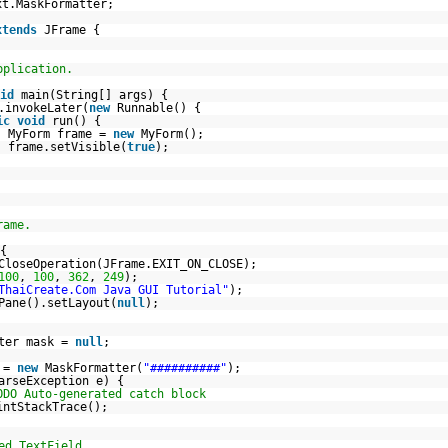
xt.MaskFormatter;
xtends
JFrame {
pplication.
id
main(String[] args) {
.invokeLater(
new
Runnable() {
ic
void
run() {
MyForm frame =
new
MyForm();
frame.setVisible(
true
);
rame.
{
CloseOperation(JFrame.EXIT_ON_CLOSE);
100
,
100
,
362
,
249
);
ThaiCreate.Com Java GUI Tutorial"
);
Pane().setLayout(
null
);
tter mask =
null
;
k =
new
MaskFormatter(
"##########"
);
arseException e) {
ODO Auto-generated catch block
intStackTrace();
ed TextField