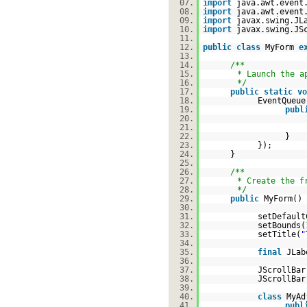
07.
import
java.awt.event
08.
import
java.awt.event
09.
import
javax.swing.JL
10.
import
javax.swing.JS
11.
12.
public
class
MyForm
e
13.
14.
/**
15.
* Launch the a
16.
*/
17.
public
static
vo
18.
EventQueue
19.
publ
20.
21.
22.
}
23.
});
24.
}
25.
26.
/**
27.
* Create the f
28.
*/
29.
public
MyForm() 
30.
31.
setDefault
32.
setBounds(
33.
setTitle(
"
34.
35.
final
JLab
36.
37.
JScrollBa
38.
JScrollBa
39.
40.
class
MyAd
41.
publ