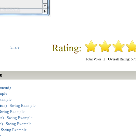
Share
Total Votes:
1
Overall Rating:
5 / 
d)
onent)
ample
Example
ton) - Swing Example
 Swing Example
on) - Swing Example
p) - Swing Example
 Swing Example
e