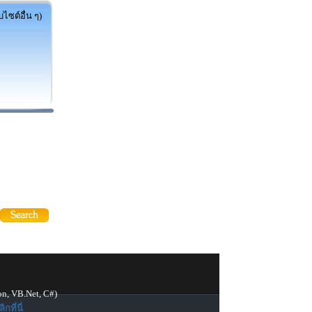
ไซต์อื่น ๆ)
on, VB.Net, C#)
ิกที่นี่