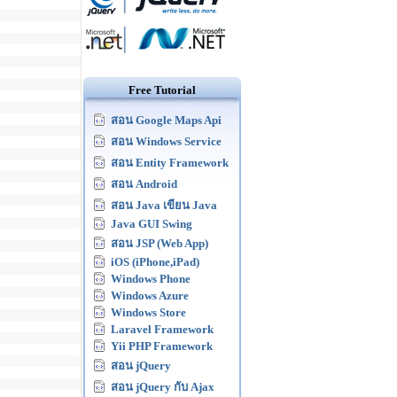
Free Tutorial
สอน Google Maps Api
สอน Windows Service
สอน Entity Framework
สอน Android
สอน Java เขียน Java
Java GUI Swing
สอน JSP (Web App)
iOS (iPhone,iPad)
Windows Phone
Windows Azure
Windows Store
Laravel Framework
Yii PHP Framework
สอน jQuery
สอน jQuery กับ Ajax