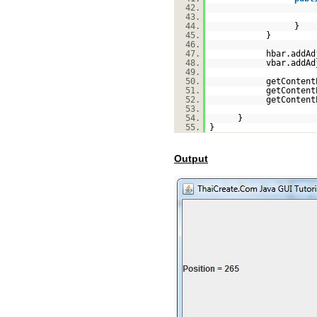
42.
43.
44.
}
45.
}
46.
47.
hbar.addAd
48.
vbar.addAd
49.
50.
getContent
51.
getContent
52.
getContent
53.
54.
}
55.
}
Output