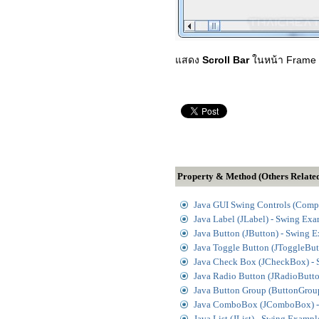
แสดง
Scroll Bar
ในหน้า Frame
Property & Method (Others Relate
Java GUI Swing Controls (Comp
Java Label (JLabel) - Swing Ex
Java Button (JButton) - Swing 
Java Toggle Button (JToggleBut
Java Check Box (JCheckBox) -
Java Radio Button (JRadioButt
Java Button Group (ButtonGrou
Java ComboBox (JComboBox) -
Java List (JList) - Swing Exampl