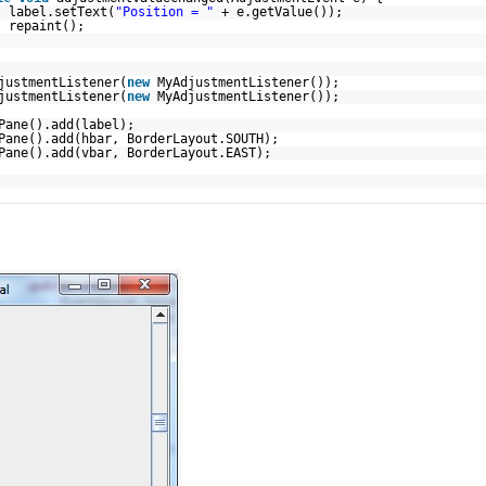
label.setText(
"Position = "
+ e.getValue());
repaint();
justmentListener(
new
MyAdjustmentListener());
justmentListener(
new
MyAdjustmentListener());
Pane().add(label);
Pane().add(hbar, BorderLayout.SOUTH);
Pane().add(vbar, BorderLayout.EAST);