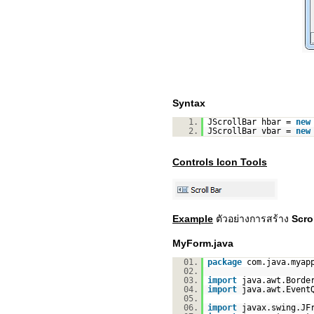
Syntax
1.
JScrollBar hbar =
new
2.
JScrollBar vbar =
new
Controls Icon Tools
Example
ตัวอย่างการสร้าง
Scro
MyForm.java
01.
package
com.java.myap
02.
03.
import
java.awt.Borde
04.
import
java.awt.Event
05.
06.
import
javax.swing.JF