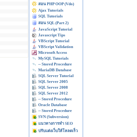
สอน PHP OOP (Vdo)
Ajax Tutorials
SQL Tutorials
สอน SQL (Part 2)
JavaScript Tutorial
Javascript Tips
VBScript Tutorial
VBScript Validation
Microsoft Access
MySQL Tutorials
-- Stored Procedure
MariaDB Database
SQL Server Tutorial
SQL Server 2005
SQL Server 2008
SQL Server 2012
-- Stored Procedure
Oracle Database
-- Stored Procedure
SVN (Subversion)
แนวทางการทำ SEO
ปรับแต่งเว็บให้โหลดเร็ว