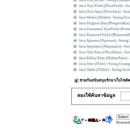
Java Text Field (JTextField) - 
Java Text Area (JTextArea) - Sw
Java Slider (JSlider) - Swing Ex
Java Progress Bar (JProgressBar
Java Formatted TextField (JFor
Java Password Field (JPassword
Java Spinner (JSpinner) - Swin
Java Separator (JSeparator) - S
Java Text Pane (JTextPane) - S
Java Editor Pane (JEditorPane) 
Java Tree (JTree) - Swing Examp
Java Table (JTable) - Swing Exa
ช่วยกันสนับสนุนรักษาเว็บไซต์ค
ลองใช้ค้นหาข้อมูล
Powered