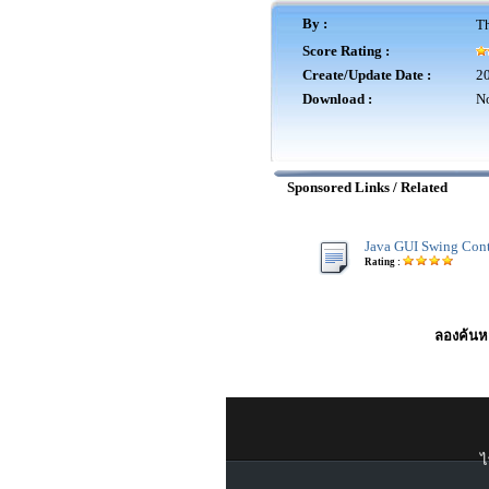
By :
Th
Score Rating :
Create/Update Date :
20
Download :
No
Sponsored Links / Related
Java GUI Swing Con
Rating :
ลองค้นหา
ไ