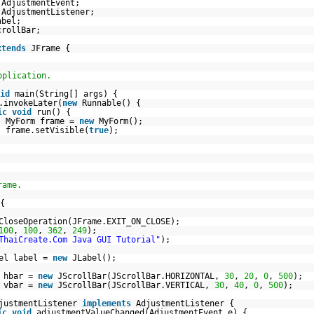
.AdjustmentEvent;
.AdjustmentListener;
abel;
crollBar;
xtends
JFrame {
pplication.
id
main(String[] args) {
.invokeLater(
new
Runnable() {
ic
void
run() {
MyForm frame =
new
MyForm();
frame.setVisible(
true
);
rame.
{
CloseOperation(JFrame.EXIT_ON_CLOSE);
100
,
100
,
362
,
249
);
ThaiCreate.Com Java GUI Tutorial"
);
el label =
new
JLabel();
r hbar =
new
JScrollBar(JScrollBar.HORIZONTAL,
30
,
20
,
0
,
500
);
r vbar =
new
JScrollBar(JScrollBar.VERTICAL,
30
,
40
,
0
,
500
);
justmentListener
implements
AdjustmentListener {
ic
void
adjustmentValueChanged(AdjustmentEvent e) {