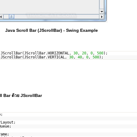
Java Scroll Bar (JScrollBar) - Swing Example
JScrollBar(JScrollBar.HORIZONTAL,
30
,
20
,
0
,
500
);
JScrollBar(JScrollBar.VERTICAL,
30
,
40
,
0
,
500
);
ll Bar ด้วย JScrollBar
p;
rLayout;
Queue;
rame;