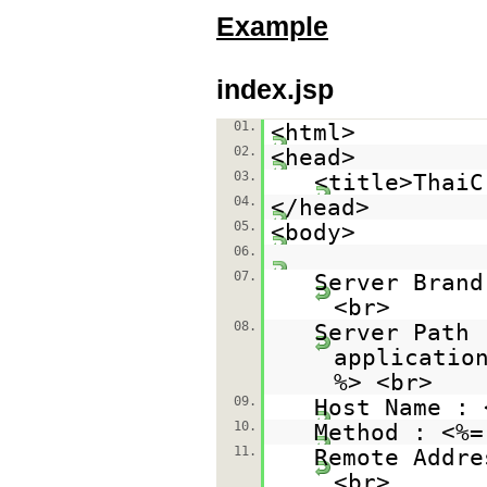
Example
index.jsp
01.
<html>
02.
<head>
03.
<title>ThaiC
04.
</head>
05.
<body>
06.
07.
Server Brand
<br>
08.
Server Path 
applicatio
%> <br>
09.
Host Name : 
10.
Method : <%=
11.
Remote Addre
<br>