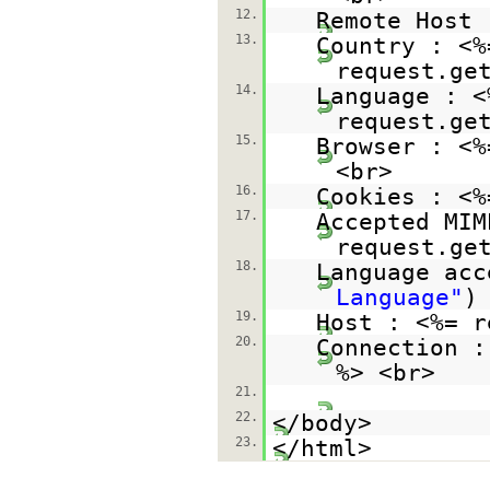
12.
Remote Host 
13.
Country : <%
request.ge
14.
Language : <
request.ge
15.
Browser : <%
<br>
16.
Cookies : <%
17.
Accepted MIM
request.ge
18.
Language acc
Language"
)
19.
Host : <%= r
20.
Connection :
%> <br>
21.
22.
</body>
23.
</html>