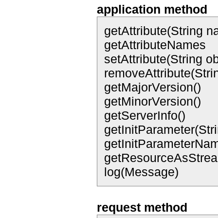
application method
getAttribute(String 
getAttributeNames
setAttribute(String 
removeAttribute(Str
getMajorVersion()
getMinorVersion()
getServerInfo()
getInitParameter(Str
getInitParameterNa
getResourceAsStrea
log(Message)
request method