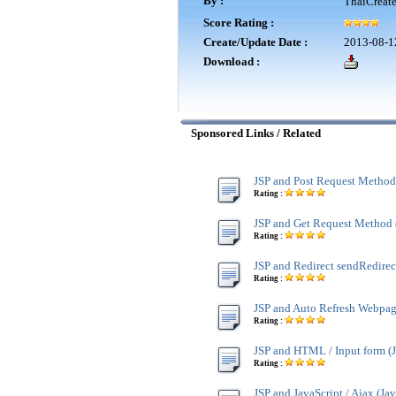
By :
ThaiCreat
Score Rating :
Create/Update Date :
2013-08-1
Download :
Sponsored Links / Related
JSP and Post Request Method
Rating :
JSP and Get Request Method 
Rating :
JSP and Redirect sendRedirect
Rating :
JSP and Auto Refresh Webpag
Rating :
JSP and HTML / Input form (J
Rating :
JSP and JavaScript / Ajax (Jav