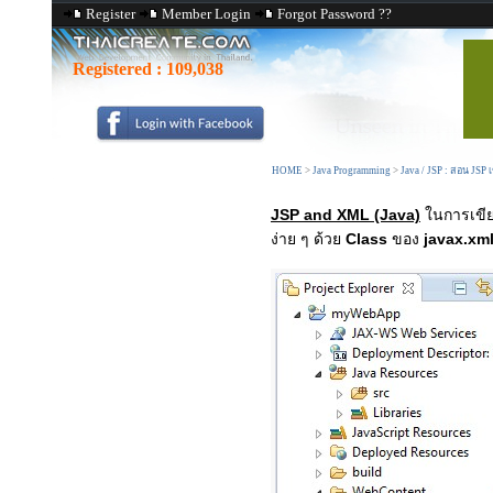
Register
Member Login
Forgot Password ??
Registered :
109,038
HOME
>
Java Programming
>
Java / JSP : สอน JSP
JSP and XML (Java)
ในการเขี
ง่าย ๆ ด้วย
Class
ของ
javax.xm