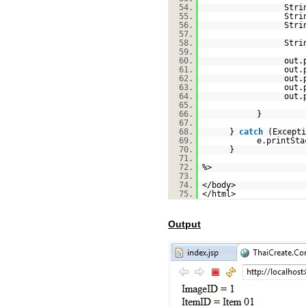
54.
Stri
55.
Stri
56.
Stri
57.
58.
Stri
59.
60.
out.
61.
out.
62.
out.
63.
out.
64.
out.
65.
66.
}
67.
68.
}
catch
(Excepti
69.
e.printSta
70.
}
71.
72.
%>
73.
74.
</body>
75.
</html>
Output