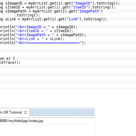
ng sImageID = myArrList.get(i).get(
"ImageID"
).toString();
ng sItemID = myArrList.get(i).get(
"ItemID"
).toString();
ng sImagePath = myArrList.get(i).get(
"ImagePath"
)
.toString();
ng sLink = myArrList.get(i).get(
"Link"
).toString();
println(
"<br>ImageID = "
+ sImageID);
println(
"<br>ItemID = "
+ sItemID);
println(
"<br>ImagePath = "
+ sImagePath);
println(
"<br>Link = "
+ sLink);
println(
"<br>========================="
);
on e) {
ckTrace();