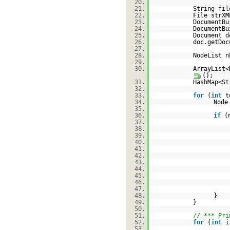
20.
21.
String fil
22.
File strX
23.
DocumentBu
24.
DocumentBu
25.
Document d
26.
doc.getDoc
27.
28.
NodeList n
29.
30.
ArrayList<
();
31.
HashMap<St
32.
33.
for
(
int
t
34.
Node
35.
36.
if
(
37.
38.
39.
40.
41.
42.
43.
44.
45.
46.
47.
48.
}
49.
}
50.
51.
// *** Pri
52.
for
(
int
i
53.