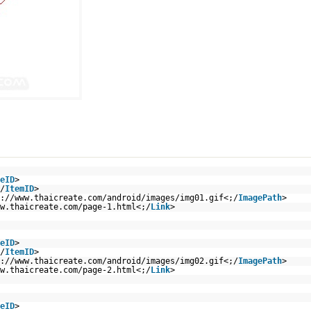
eID
>
/
ItemID
>
://www.thaicreate.com/android/images/img01.gif<
;/
ImagePath
>
w.thaicreate.com/page-1.html<
;/
Link
>
eID
>
/
ItemID
>
://www.thaicreate.com/android/images/img02.gif<
;/
ImagePath
>
w.thaicreate.com/page-2.html<
;/
Link
>
eID
>