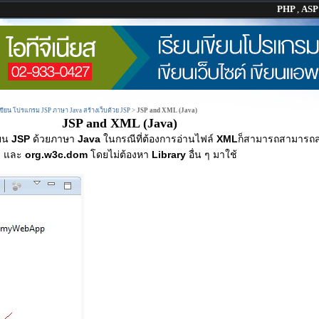
PHP
,
AS
 เขียน โปรแกรม JSP ภาษา Java สร้างเว็บด้วย JSP
>
JSP and XML (Java)
JSP and XML (Java)
ยน
JSP
ด้วยภาษา
Java
ในกรณีที่ต้องการอ่านไฟล์
XML
ก็สามารถสามารถส
l
และ
org.w3c.dom
โดยไม่ต้องหา
Library
อื่น ๆ มาใช้