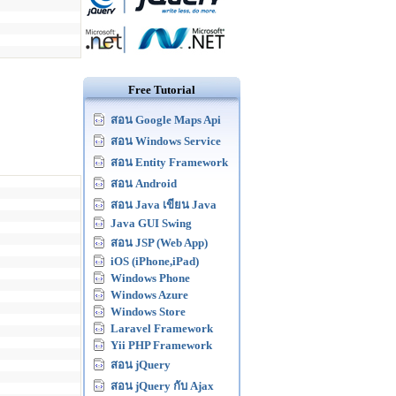
Free Tutorial
สอน Google Maps Api
สอน Windows Service
สอน Entity Framework
สอน Android
สอน Java เขียน Java
Java GUI Swing
สอน JSP (Web App)
iOS (iPhone,iPad)
Windows Phone
Windows Azure
Windows Store
Laravel Framework
Yii PHP Framework
สอน jQuery
สอน jQuery กับ Ajax