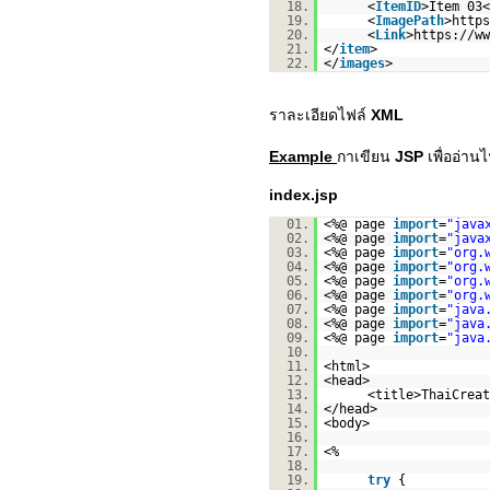
18.
<
ItemID
>Item 03<
19.
<
ImagePath
>
https
20.
<
Link
>
https://ww
21.
</
item
>
22.
</
images
>
ราละเอียดไฟล์
XML
Example
กาเขียน
JSP
เพื่ออ่าน
index.jsp
01.
<%@ page
import
=
"java
02.
<%@ page
import
=
"java
03.
<%@ page
import
=
"org.
04.
<%@ page
import
=
"org.
05.
<%@ page
import
=
"org.
06.
<%@ page
import
=
"org.
07.
<%@ page
import
=
"java
08.
<%@ page
import
=
"java
09.
<%@ page
import
=
"java
10.
11.
<html>
12.
<head>
13.
<title>ThaiCreat
14.
</head>
15.
<body>
16.
17.
<%
18.
19.
try
{