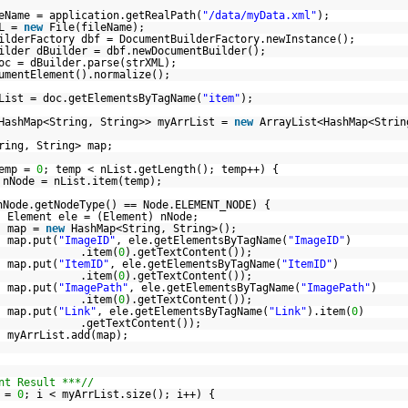
eName = application.getRealPath(
"/data/myData.xml"
);
ML =
new
File(fileName);
ilderFactory dbf = DocumentBuilderFactory.newInstance();
ilder dBuilder = dbf.newDocumentBuilder();
oc = dBuilder.parse(strXML);
umentElement().normalize();
List = doc.getElementsByTagName(
"item"
);
HashMap<String, String>> myArrList =
new
ArrayList<HashMap<Strin
ring, String> map;
emp =
0
; temp < nList.getLength(); temp++) {
 nNode = nList.item(temp);
nNode.getNodeType() == Node.ELEMENT_NODE) {
Element ele = (Element) nNode;
map =
new
HashMap<String, String>();
map.put(
"ImageID"
, ele.getElementsByTagName(
"ImageID"
)
.item(
0
).getTextContent());
map.put(
"ItemID"
, ele.getElementsByTagName(
"ItemID"
)
.item(
0
).getTextContent());
map.put(
"ImagePath"
, ele.getElementsByTagName(
"ImagePath"
)
.item(
0
).getTextContent());
map.put(
"Link"
, ele.getElementsByTagName(
"Link"
).item(
0
)
.getTextContent());
myArrList.add(map);
nt Result ***//
 =
0
; i < myArrList.size(); i++) {