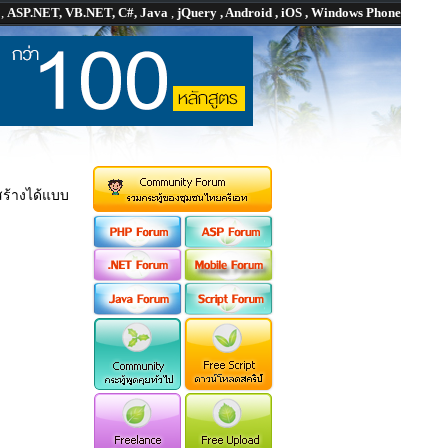
P
,
ASP.NET, VB.NET, C#, Java
,
jQuery , Android , iOS , Windows Phone
ร้างได้แบบ