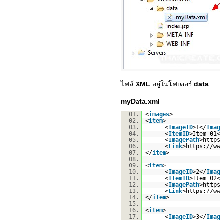
ไฟล์
XML
อยู่ในโฟเดอร์
data
myData.xml
01.
<
images
>
02.
<
item
>
03.
<
ImageID
>1</
Imag
04.
<
ItemID
>Item 01<
05.
<
ImagePath
>
https
06.
<
Link
>
https://ww
07.
</
item
>
08.
09.
<
item
>
10.
<
ImageID
>2</
Imag
11.
<
ItemID
>Item 02<
12.
<
ImagePath
>
https
13.
<
Link
>
https://ww
14.
</
item
>
15.
16.
<
item
>
17.
<
ImageID
>3</
Imag