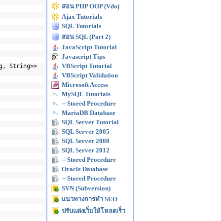
สอน PHP OOP (Vdo)
Ajax Tutorials
SQL Tutorials
สอน SQL (Part 2)
JavaScript Tutorial
Javascript Tips
VBScript Tutorial
g, String>>
VBScript Validation
Microsoft Access
MySQL Tutorials
-- Stored Procedure
MariaDB Database
SQL Server Tutorial
SQL Server 2005
SQL Server 2008
SQL Server 2012
-- Stored Procedure
Oracle Database
-- Stored Procedure
SVN (Subversion)
แนวทางการทำ SEO
ปรับแต่งเว็บให้โหลดเร็ว