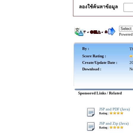
ลองใช้ค้นหาข้อมูล
Powered
By :
Th
Score Rating :
Create/Update Date :
20
Download :
No
Sponsored Links / Related
JSP and PDF (Java)
Rating :
JSP and Zip (Java)
Rating :