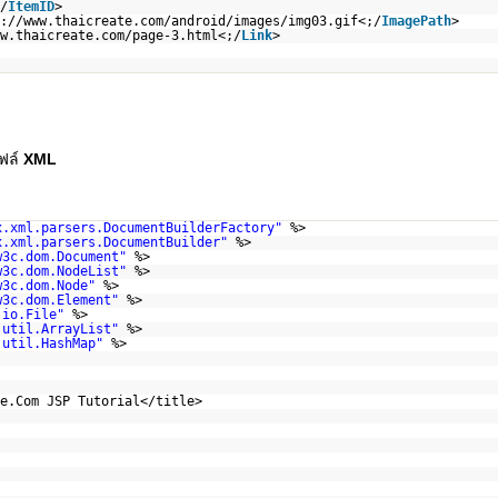
/
ItemID
>
://www.thaicreate.com/android/images/img03.gif<
;/
ImagePath
>
w.thaicreate.com/page-3.html<
;/
Link
>
ไฟล์
XML
x.xml.parsers.DocumentBuilderFactory"
%>
x.xml.parsers.DocumentBuilder"
%>
w3c.dom.Document"
%>
w3c.dom.NodeList"
%>
w3c.dom.Node"
%>
w3c.dom.Element"
%>
.io.File"
%>
.util.ArrayList"
%>
.util.HashMap"
%>
e.Com JSP Tutorial</title>