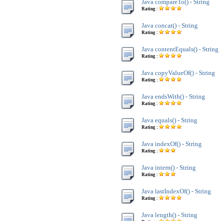
Java compareTo() - String
Rating :
Java concat() - String
Rating :
Java contentEquals() - String
Rating :
Java copyValueOf() - String
Rating :
Java endsWith() - String
Rating :
Java equals() - String
Rating :
Java indexOf() - String
Rating :
Java intern() - String
Rating :
Java lastIndexOf() - String
Rating :
Java length() - String