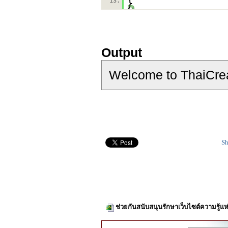
13.
}
Output
Welcome to ThaiCre
Sh
ช่วยกันสนับสนุนรักษาเว็บไซต์ความรู้แห