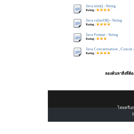
Java trim() - String
Rating :
Java valueOf() - String
Rating :
Java Format - String
Rating :
Java Concatenation , Concat -
Rating :
ลองค้นหาสิ่งที่ต้
ไทยครีเอท
[