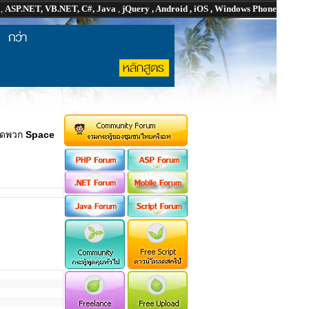
P
,
ASP.NET, VB.NET, C#, Java
,
jQuery , Android , iOS , Windows Phone
ัดพวก
Space