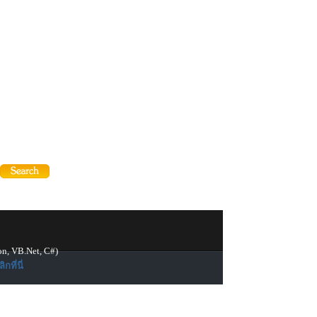
on, VB.Net, C#)
ิกที่นี่