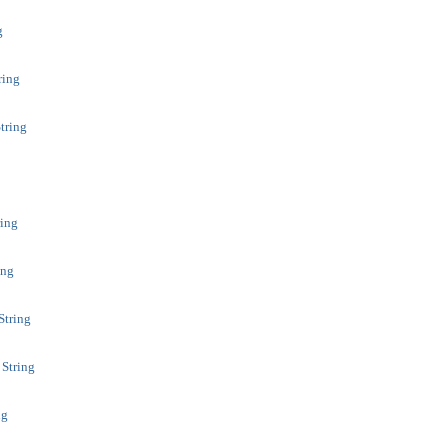
g
ring
String
ring
ing
String
 String
ng