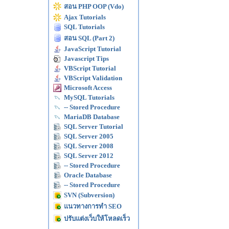
สอน PHP OOP (Vdo)
Ajax Tutorials
SQL Tutorials
สอน SQL (Part 2)
JavaScript Tutorial
Javascript Tips
VBScript Tutorial
VBScript Validation
Microsoft Access
MySQL Tutorials
-- Stored Procedure
MariaDB Database
SQL Server Tutorial
SQL Server 2005
SQL Server 2008
SQL Server 2012
-- Stored Procedure
Oracle Database
-- Stored Procedure
SVN (Subversion)
แนวทางการทำ SEO
ปรับแต่งเว็บให้โหลดเร็ว