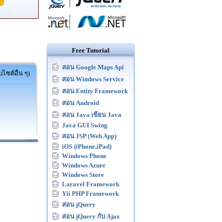
Free Tutorial
สอน Google Maps Api
ไซต์อื่น ๆ)
สอน Windows Service
สอน Entity Framework
สอน Android
สอน Java เขียน Java
Java GUI Swing
สอน JSP (Web App)
iOS (iPhone,iPad)
Windows Phone
Windows Azure
Windows Store
Laravel Framework
Yii PHP Framework
สอน jQuery
สอน jQuery กับ Ajax