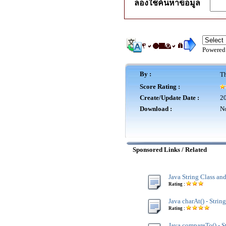
ลองใช้ค้นหาข้อมูล
Powered
By :
Th
Score Rating :
Create/Update Date :
20
Download :
No
Sponsored Links / Related
Java String Class an
Rating :
Java charAt() - String
Rating :
Java compareTo() - S