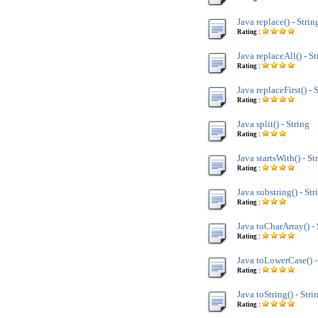
Java replace() - Strin
Rating :
Java replaceAll() - St
Rating :
Java replaceFirst() - 
Rating :
Java split() - String
Rating :
Java startsWith() - St
Rating :
Java substring() - Str
Rating :
Java toCharArray() - 
Rating :
Java toLowerCase() -
Rating :
Java toString() - Stri
Rating :