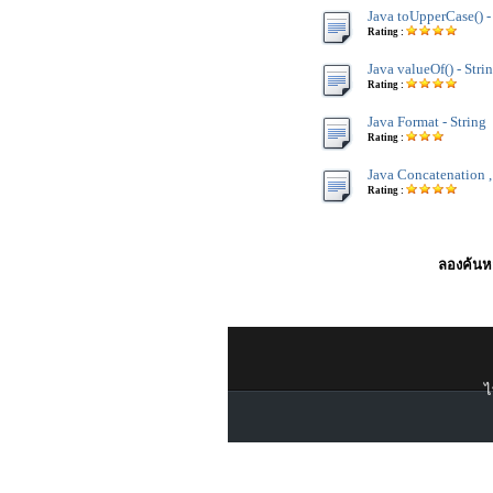
Java toUpperCase() -
Rating :
Java valueOf() - Stri
Rating :
Java Format - String
Rating :
Java Concatenation ,
Rating :
ลองค้นหา
ไ