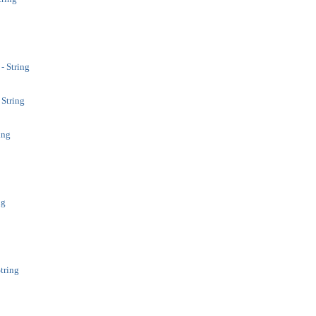
- String
 String
ing
ng
String