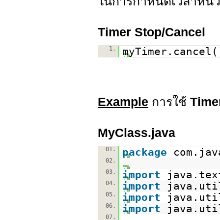
ในการกำหนดเวลาหน่ว
Timer Stop/Cancel
1.
myTimer.cancel(
Example
การใช้
Time
MyClass.java
01.
package
com.jav
02.
03.
import
java.tex
04.
import
java.uti
05.
import
java.uti
06.
import
java.uti
07.