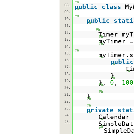
08.
public
class
My
09.
10.
public
stati
11.
12.
Timer myT
13.
myTimer 
14.
15.
myTimer.s
16.
public
17.
ti
18.
}
19.
},
0
,
100
20.
21.
}
22.
23.
private
stat
24.
Calendar 
25.
SimpleDa
SimpleD