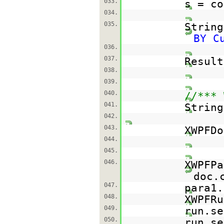
033.
s = co
034.
035.
Strin
BY C
036.
037.
Result
038.
039.
040.
//*** 
041.
Strin
042.
043.
XWPFD
044.
045.
046.
XWPFPa
doc.
047.
para1.
048.
XWPFRu
049.
run.se
050.
run.se