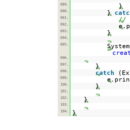
089.
}
090.
}
catc
091.
// 
092.
e.p
093.
094.
095.
System
crea
096.
097.
}
098.
catch
(Ex
099.
e.prin
100.
}
101.
102.
}
103.
104.
}