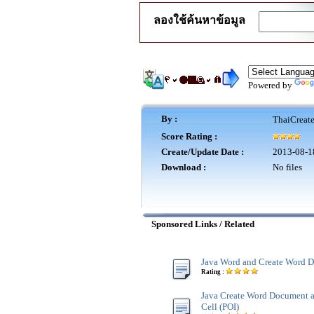
ลองใช้ค้นหาข้อมูล
Powered by
By :
ThaiCreat
Score Rating :
Create/Update Date :
2013-08-1
Download :
No files
Sponsored Links / Related
Java Word and Create Word D
Rating :
Java Create Word Document a
Cell (POI)