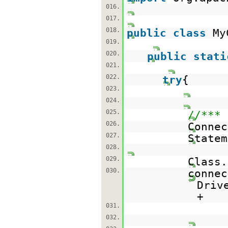
016.
017.
018.
public
class
My
019.
020.
public
stati
021.
022.
try
{
023.
024.
025.
//*** 
026.
Conne
027.
State
028.
029.
Class.
030.
conne
Driv
+
031.
032.