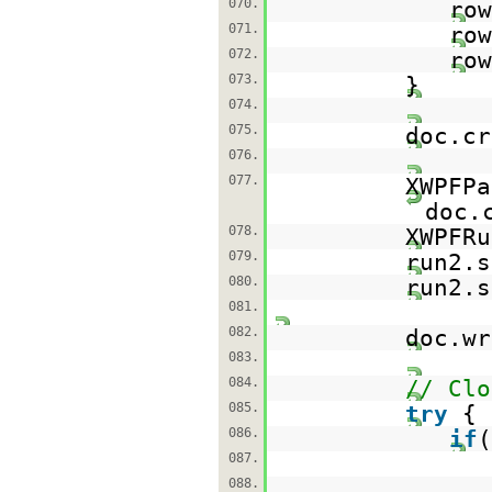
070.
row
071.
row
072.
row
073.
074.
075.
doc.cr
076.
077.
XWPFPa
doc.
078.
XWPFRu
079.
run2.s
080.
run2.s
081.
082.
doc.wr
083.
084.
// Clo
085.
try
{
086.
if
087.
088.