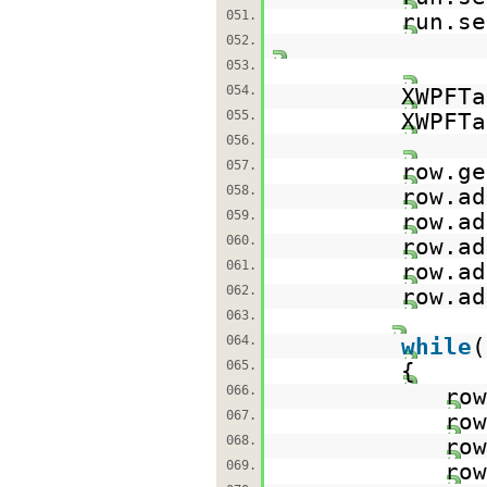
051.
run.se
052.
053.
054.
XWPFTa
055.
XWPFTa
056.
057.
row.ge
058.
row.ad
059.
row.ad
060.
row.ad
061.
row.ad
062.
row.ad
063.
064.
while
(
065.
{
066.
row
067.
row
068.
row
069.
row