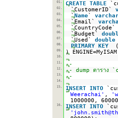
01.
CREATE
TABLE
`c
02.
`CustomerID`
03.
`
Name
`
varcha
04.
`Email`
varch
05.
`CountryCode
06.
`Budget`
doub
07.
`Used`
double
08.
PRIMARY
KEY
09.
) ENGINE=MyISA
10.
11.
--
12.
-- dump ตาราง `
13.
--
14.
15.
INSERT
INTO
`cu
Weerachai'
,
'
1000000, 6000
16.
INSERT
INTO
`cu
'john.smith@t