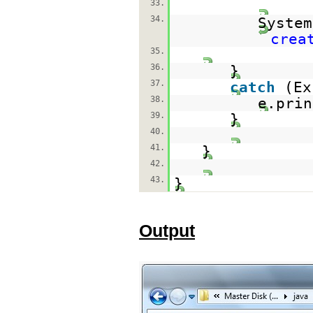
33.
34.
System
crea
35.
36.
}
37.
catch
(Ex
38.
e.prin
39.
}
40.
41.
}
42.
43.
}
Output