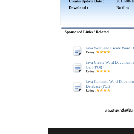
Create/Update Date :
2013-08-1
Download :
No files
Sponsored Links / Related
Java Word and Create Word D
Rating :
Java Create Word Document a
Cell (POI)
Rating :
Java Generate Word Documen
Database (POI)
Rating :
ลองค้นหาสิ่งที่ต้