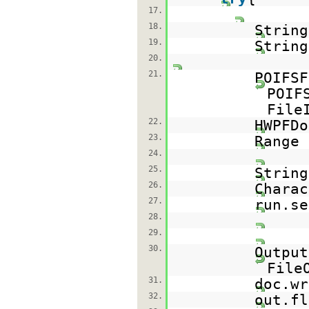
17.
18.
Strin
19.
Strin
20.
21.
POIFS
POIF
File
22.
HWPFD
23.
Range 
24.
25.
Strin
26.
Charac
27.
run.se
28.
29.
30.
Outpu
File
31.
doc.wr
32.
out.fl