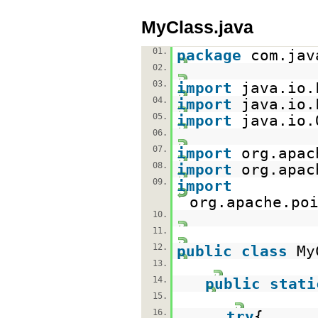
MyClass.java
01.
package
com.jav
02.
03.
import
java.io.
04.
import
java.io.
05.
import
java.io.
06.
07.
import
org.apac
08.
import
org.apac
09.
import
org.apache.po
10.
11.
12.
public
class
My
13.
14.
public
stati
15.
16.
try
{