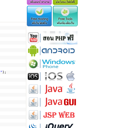
."
);