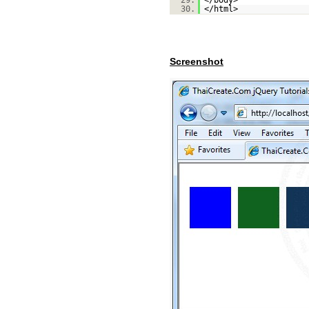
29.
</body>
30.
</html>
Screenshot