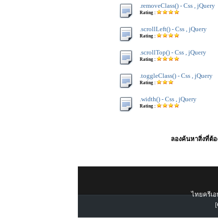
.removeClass() - Css , jQuery
Rating :
.scrollLeft() - Css , jQuery
Rating :
.scrollTop() - Css , jQuery
Rating :
.toggleClass() - Css , jQuery
Rating :
.width() - Css , jQuery
Rating :
ลองค้นหาสิ่งที่ต้
ไทยครีเอท
[