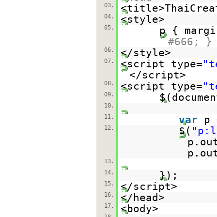
03.
<title>ThaiCrea
04.
<style>
05.
p { margi
#666; }
06.
</style>
07.
<script type=
"t
</script>
08.
<script type=
"t
09.
$(documen
10.
11.
var
p 
12.
$(
"p:l
p.ou
p.ou
13.
14.
});
15.
</script>
16.
</head>
17.
<body>