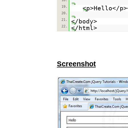
18.
19.
<p>Hello</p>
20.
21.
</body>
22.
</html>
Screenshot