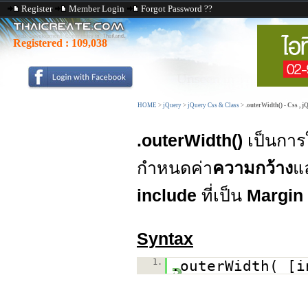
Register
Member Login
Forgot Password ??
Registered :
109,038
HOME
>
jQuery
>
jQuery Css & Class
>
.outerWidth() - Css , j
.outerWidth()
เป็นการ
กำหนดค่า
ความกว้าง
แ
include
ที่เป็น
Margin
Syntax
1.
.outerWidth( [i