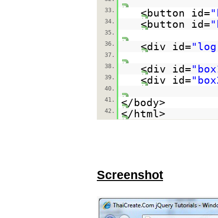
33.
<button id=
"
34.
<button id=
"
35.
36.
<div id=
"log
37.
38.
<div id=
"box
39.
<div id=
"box
40.
41.
</body>
42.
</html>
Screenshot