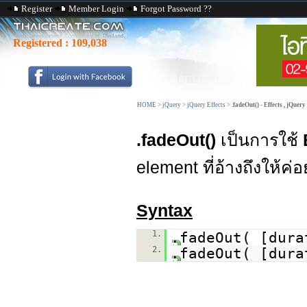
Register
Member Login
Forgot Password ??
Registered :
109,038
HOME
>
jQuery
>
jQuery Effects
>
.fadeOut() - Effects , jQuery
.fadeOut()
เป็นการใช้
element ที่อ้างถึงให้ค่อ
Syntax
1.
.fadeOut( [dura
2.
.fadeOut( [dura