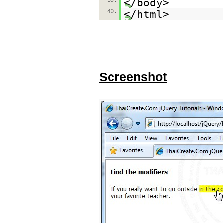
39.
</body>
40.
</html>
Screenshot