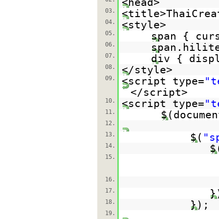
<head>
03.
<title>ThaiCrea
04.
<style>
05.
span { cur
06.
span.hilit
07.
div { disp
08.
</style>
09.
<script type=
"t
</script>
10.
<script type=
"t
11.
$(documen
12.
13.
$(
"s
14.
$
15.
16.
17.
}
18.
});
19.