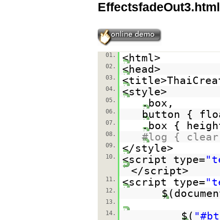
EffectsfadeOut3.html
01.
<html>
02.
<head>
03.
<title>ThaiCrea
04.
<style>
05.
.box,
06.
button { flo
07.
.box { heigh
08.
#log { clear
09.
</style>
10.
<script type=
"t
</script>
11.
<script type=
"t
12.
$(documen
13.
14.
$(
"#bt