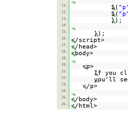
11.
$(
"p
12.
$(
"p
13.
});
14.
15.
});
16.
</script>
17.
</head>
18.
<body>
19.
20.
<p>
21.
If you c
22.
you'll se
23.
</p>
24.
25.
</body>
26.
</html>