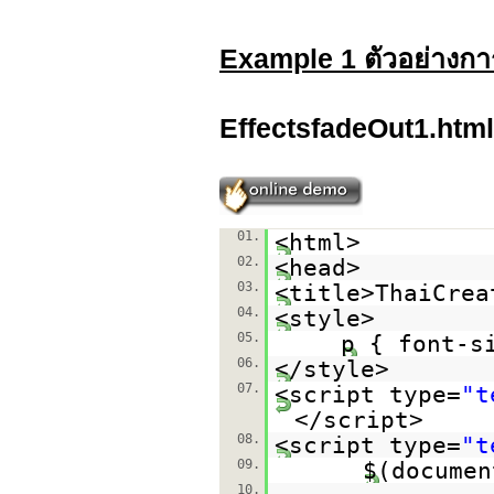
Example 1 ตัวอย่างกา
EffectsfadeOut1.html
01.
<html>
02.
<head>
03.
<title>ThaiCrea
04.
<style>
05.
p { font-s
06.
</style>
07.
<script type=
"t
</script>
08.
<script type=
"t
09.
$(documen
10.