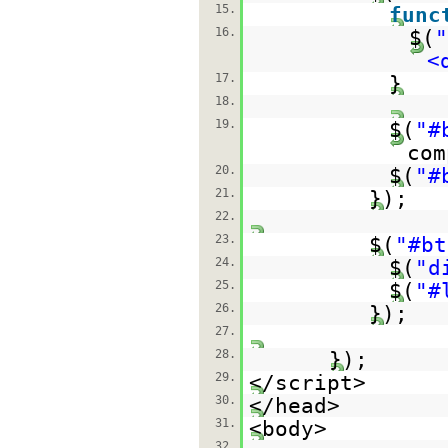
15.
func
16.
$(
"
<
17.
}
18.
19.
$(
"#
com
20.
$(
"#
21.
});
22.
23.
$(
"#bt
24.
$(
"d
25.
$(
"#
26.
});
27.
28.
});
29.
</script>
30.
</head>
31.
<body>
32.