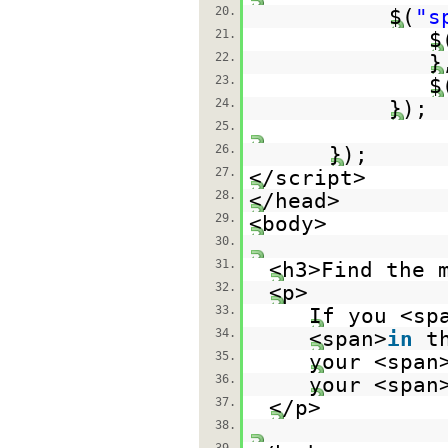
20.
$(
"s
21.
$
22.
23.
$
24.
});
25.
26.
});
27.
</script>
28.
</head>
29.
<body>
30.
31.
<h3>Find the 
32.
<p>
33.
If you <sp
34.
<span>
in
t
35.
your <span
36.
your <span
37.
</p>
38.