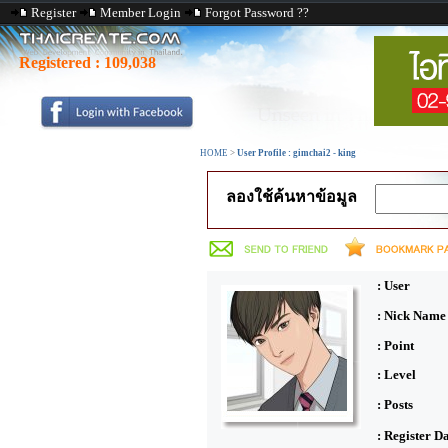
Register
Member Login
Forgot Password ??
Registered :
109,038
HOME
>
User Profile : gimchai2 - king
ลองใช้ค้นหาข้อมูล
: User
: Nick Name
: Point
: Level
: Posts
: Register D