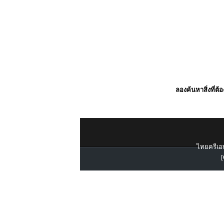
ลองค้นหาสิ่งที่ต้
ไทยครีเอท
[