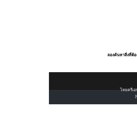
ลองค้นหาสิ่งที่ต้
ไทยครีเอท
[