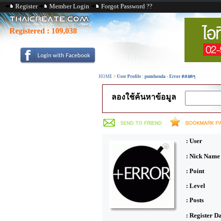
Register
Member Login
Forgot Password ??
Registered :
109,038
HOME
>
User Profile : pumhonda - Error ตลอดๆ
ลองใช้ค้นหาข้อมูล
: User
: Nick Name
: Point
: Level
: Posts
: Register D