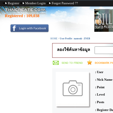
Register
Member Login
Forgot Password ??
Registered :
109,038
HOME
>
User Profile : namsuk - ZNEB
ลองใช้ค้นหาข้อมูล
: User
: Nick Name
: Point
: Level
: Posts
: Register D