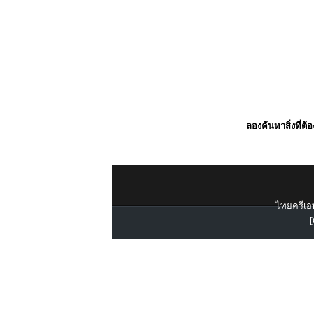
ลองค้นหาสิ่งที่ต้
ไทยครีเอท
[