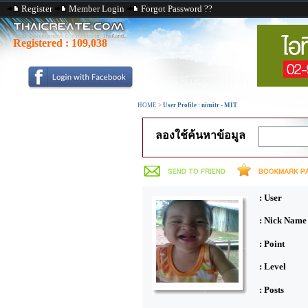
Register
Member Login
Forgot Password ??
Registered :
109,038
HOME
>
User Profile : nimitr - MIT
ลองใช้ค้นหาข้อมูล
: User
: Nick Name
: Point
: Level
: Posts