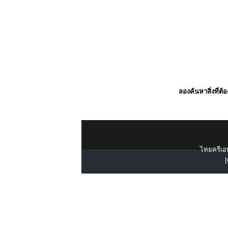
ลองค้นหาสิ่งที่ต้
ไทยครีเอท
[