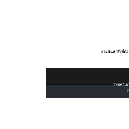
ลองค้นหาสิ่งที่ต้
ไทยครีเอท
[