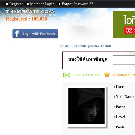
Register
Member Login
Forgot Password ??
Registered :
109,038
HOME
>
User Profile : pokultra - FaTKiD
ลองใช้ค้นหาข้อมูล
: User
: Nick Name
: Point
: Level
: Posts