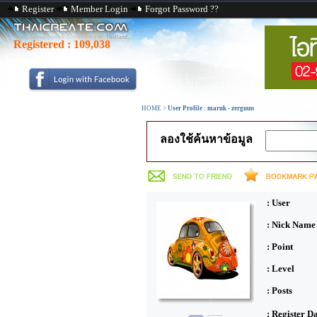
Register
Member Login
Forgot Password ??
Registered :
109,038
HOME
>
User Profile : maruk - zerguuu
ลองใช้ค้นหาข้อมูล
: User
: Nick Name
: Point
: Level
: Posts
: Register D