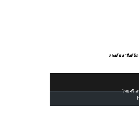
ลองค้นหาสิ่งที่ต้
ไทยครีเอท
[