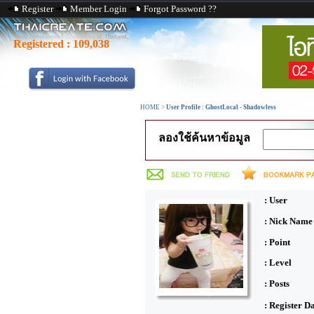
Register
Member Login
Forgot Password ??
Registered :
109,038
HOME
>
User Profile : GhostLocal - Shadowless
ลองใช้ค้นหาข้อมูล
: User
: Nick Name
: Point
: Level
: Posts
: Register D