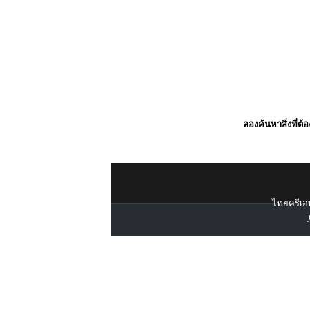
ลองค้นหาสิ่งที่ต้
ไทยครีเอท
[