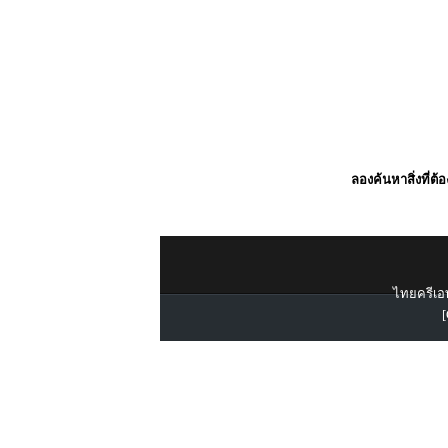
ลองค้นหาสิ่งที่ต้
ไทยครีเอท
[