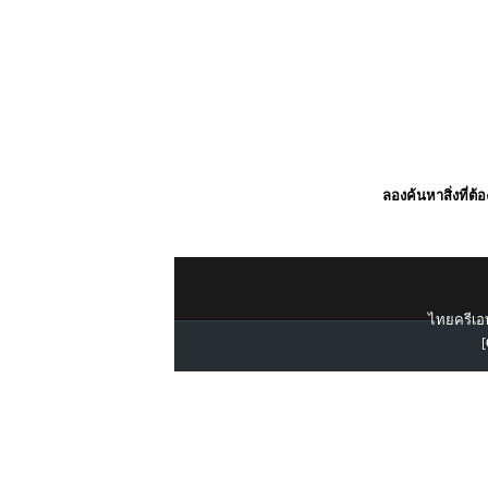
ลองค้นหาสิ่งที่ต้
ไทยครีเอท
[