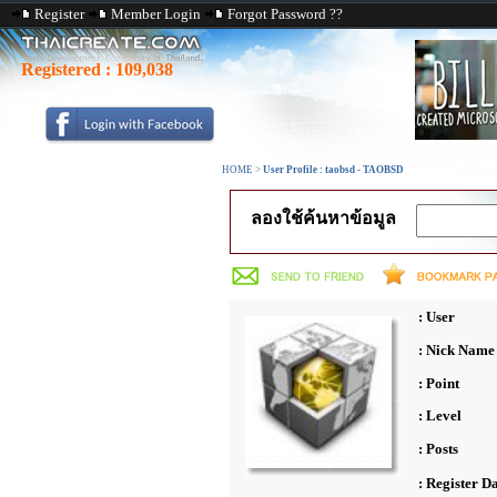
Register
Member Login
Forgot Password ??
Registered :
109,038
HOME
>
User Profile : taobsd - TAOBSD
ลองใช้ค้นหาข้อมูล
: User
: Nick Name
: Point
: Level
: Posts
: Register D