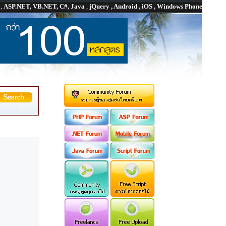
P
,
ASP.NET, VB.NET, C#, Java
,
jQuery , Android , iOS , Windows Phone