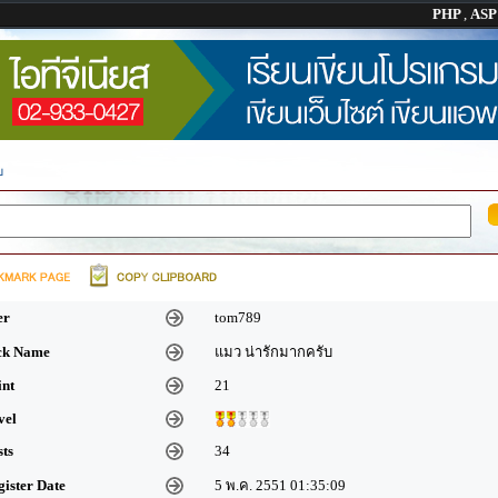
PHP
,
AS
บ
er
tom789
ick Name
แมว น่ารักมากครับ
int
21
vel
sts
34
gister Date
5 พ.ค. 2551 01:35:09