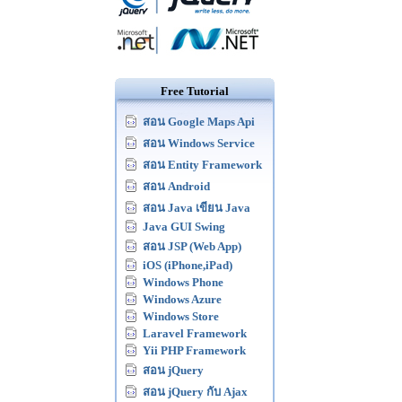
Free Tutorial
สอน Google Maps Api
สอน Windows Service
สอน Entity Framework
สอน Android
สอน Java เขียน Java
Java GUI Swing
สอน JSP (Web App)
iOS (iPhone,iPad)
Windows Phone
Windows Azure
Windows Store
Laravel Framework
Yii PHP Framework
สอน jQuery
สอน jQuery กับ Ajax