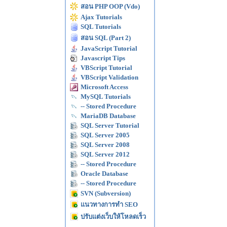
สอน PHP OOP (Vdo)
Ajax Tutorials
SQL Tutorials
สอน SQL (Part 2)
JavaScript Tutorial
Javascript Tips
VBScript Tutorial
VBScript Validation
Microsoft Access
MySQL Tutorials
-- Stored Procedure
MariaDB Database
SQL Server Tutorial
SQL Server 2005
SQL Server 2008
SQL Server 2012
-- Stored Procedure
Oracle Database
-- Stored Procedure
SVN (Subversion)
แนวทางการทำ SEO
ปรับแต่งเว็บให้โหลดเร็ว