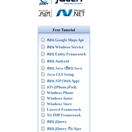
Free Tutorial
สอน Google Maps Api
สอน Windows Service
สอน Entity Framework
สอน Android
สอน Java เขียน Java
Java GUI Swing
สอน JSP (Web App)
iOS (iPhone,iPad)
Windows Phone
Windows Azure
Windows Store
Laravel Framework
Yii PHP Framework
สอน jQuery
สอน jQuery กับ Ajax