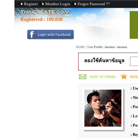
Register
Member Login
Forgot Password ??
Registered :
109,038
HOME
>
User Profile : imontza - imontza
ลองใช้ค้นหาข้อมูล
: Us
: N
: Po
: Le
: Po
: Re