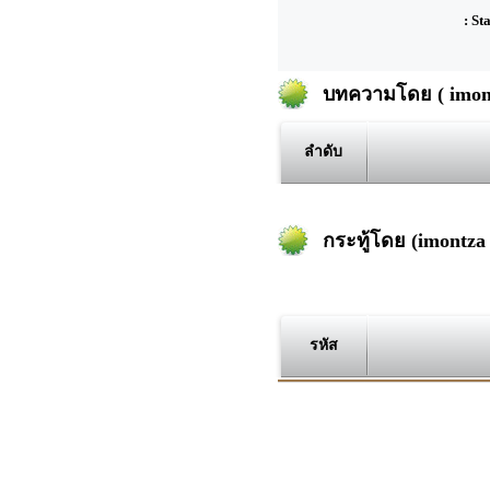
: St
บทความโดย ( imont
ลำดับ
กระทู้โดย (imontza 
รหัส