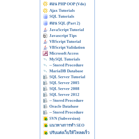
สอน PHP OOP (Vdo)
Ajax Tutorials
SQL Tutorials
สอน SQL (Part 2)
JavaScript Tutorial
Javascript Tips
VBScript Tutorial
VBScript Validation
Microsoft Access
MySQL Tutorials
-- Stored Procedure
MariaDB Database
SQL Server Tutorial
SQL Server 2005
SQL Server 2008
SQL Server 2012
-- Stored Procedure
Oracle Database
-- Stored Procedure
SVN (Subversion)
แนวทางการทำ SEO
ปรับแต่งเว็บให้โหลดเร็ว