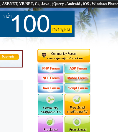
P
,
ASP.NET, VB.NET, C#, Java
,
jQuery , Android , iOS , Windows Phone