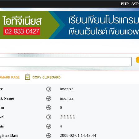
PHP
,
AS
er
imontza
ick Name
imontza
int
0
vel
sts
4
gister Date
2009-02-01 14:48:44