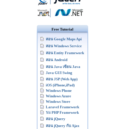
Free Tutorial
สอน Google Maps Api
สอน Windows Service
สอน Entity Framework
สอน Android
สอน Java เขียน Java
Java GUI Swing
สอน JSP (Web App)
iOS (iPhone,iPad)
Windows Phone
Windows Azure
Windows Store
Laravel Framework
Yii PHP Framework
สอน jQuery
สอน jQuery กับ Ajax