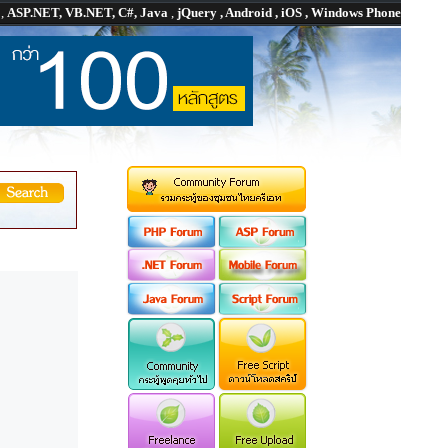
P
,
ASP.NET, VB.NET, C#, Java
,
jQuery , Android , iOS , Windows Phone