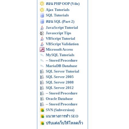
สอน PHP OOP (Vdo)
Ajax Tutorials
SQL Tutorials
สอน SQL (Part 2)
JavaScript Tutorial
Javascript Tips
VBScript Tutorial
VBScript Validation
Microsoft Access
MySQL Tutorials
-- Stored Procedure
MariaDB Database
SQL Server Tutorial
SQL Server 2005
SQL Server 2008
SQL Server 2012
-- Stored Procedure
Oracle Database
-- Stored Procedure
SVN (Subversion)
แนวทางการทำ SEO
ปรับแต่งเว็บให้โหลดเร็ว