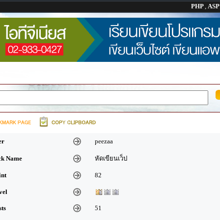
PHP
,
AS
er
peezaa
ick Name
หัดเขียนเว็ป
int
82
vel
sts
51