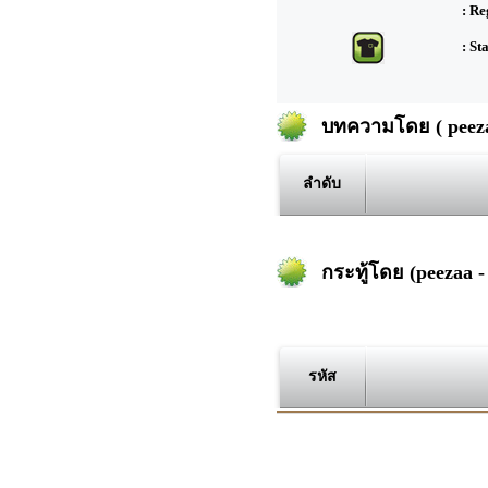
: Re
: St
บทความโดย ( peezaa
ลำดับ
กระทู้โดย (peezaa - 
รหัส