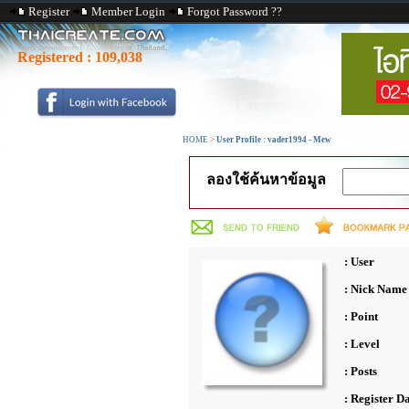
Register
Member Login
Forgot Password ??
Registered :
109,038
HOME
>
User Profile : vader1994 - Mew
ลองใช้ค้นหาข้อมูล
: User
: Nick Name
: Point
: Level
: Posts
: Register D