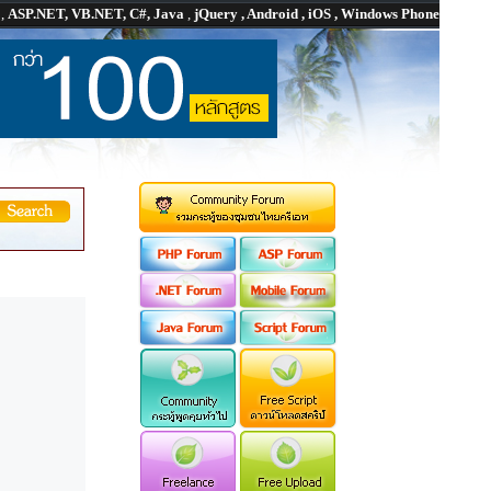
P
,
ASP.NET, VB.NET, C#, Java
,
jQuery , Android , iOS , Windows Phone