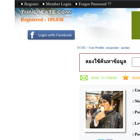
Register
Member Login
Forgot Password ??
Registered :
109,038
HOME
>
User Profile : myjayday - jayday
ลองใช้ค้นหาข้อมูล
: Us
: N
: Po
: Le
: Po