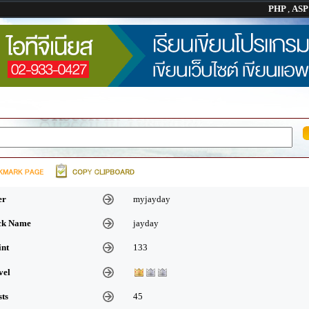
PHP
,
AS
er
myjayday
ick Name
jayday
int
133
vel
sts
45