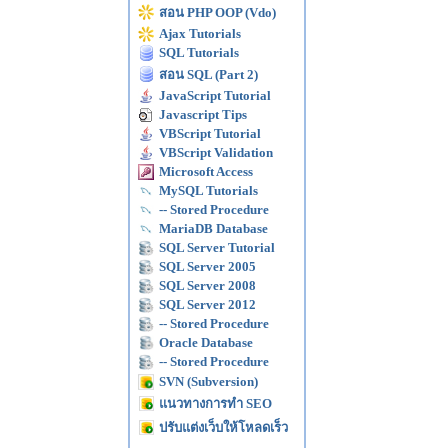
สอน PHP OOP (Vdo)
Ajax Tutorials
SQL Tutorials
สอน SQL (Part 2)
JavaScript Tutorial
Javascript Tips
VBScript Tutorial
VBScript Validation
Microsoft Access
MySQL Tutorials
-- Stored Procedure
MariaDB Database
SQL Server Tutorial
SQL Server 2005
SQL Server 2008
SQL Server 2012
-- Stored Procedure
Oracle Database
-- Stored Procedure
SVN (Subversion)
แนวทางการทำ SEO
ปรับแต่งเว็บให้โหลดเร็ว