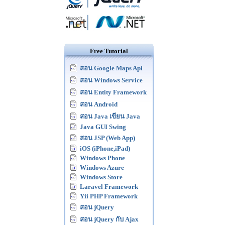
Free Tutorial
สอน Google Maps Api
สอน Windows Service
สอน Entity Framework
สอน Android
สอน Java เขียน Java
Java GUI Swing
สอน JSP (Web App)
iOS (iPhone,iPad)
Windows Phone
Windows Azure
Windows Store
Laravel Framework
Yii PHP Framework
สอน jQuery
สอน jQuery กับ Ajax