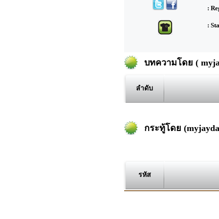
: Re
: St
บทความโดย ( myjay
ลำดับ
กระทู้โดย (myjayda
รหัส