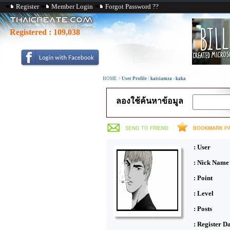
Register
Member Login
Forgot Password ??
Registered :
109,038
HOME
>
User Profile : kaisiamza - kaka
ลองใช้ค้นหาข้อมูล
: User
: Nick Name
: Point
: Level
: Posts
: Register D