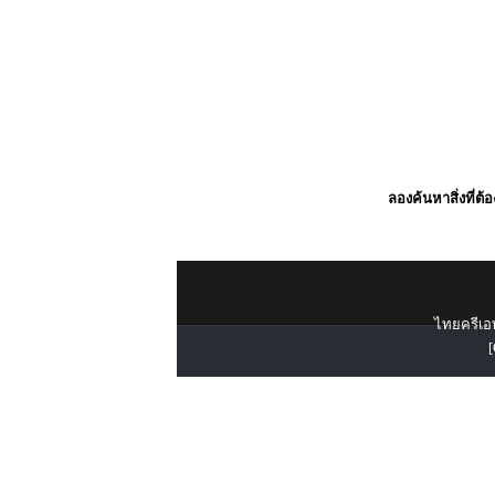
ลองค้นหาสิ่งที่ต้
ไทยครีเอท
[