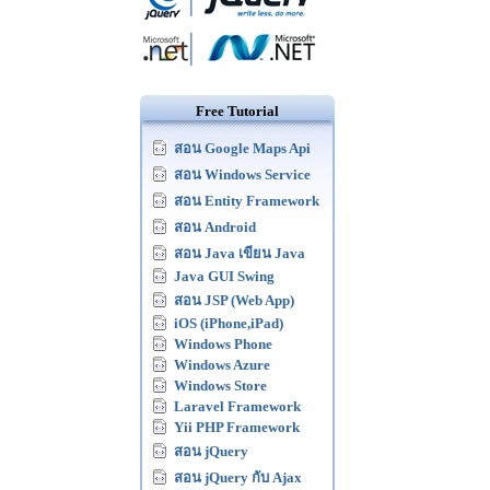
Free Tutorial
สอน Google Maps Api
สอน Windows Service
สอน Entity Framework
สอน Android
สอน Java เขียน Java
Java GUI Swing
สอน JSP (Web App)
iOS (iPhone,iPad)
Windows Phone
Windows Azure
Windows Store
Laravel Framework
Yii PHP Framework
สอน jQuery
สอน jQuery กับ Ajax