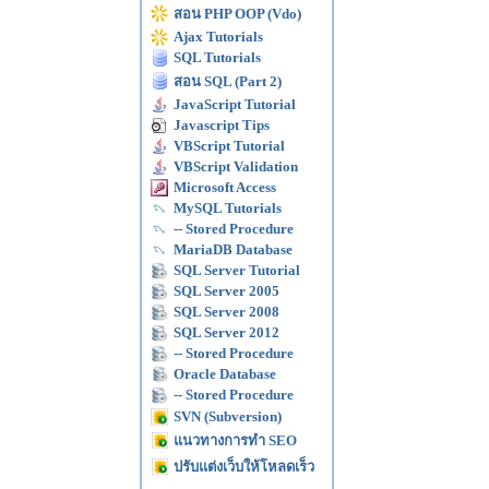
สอน PHP OOP (Vdo)
Ajax Tutorials
SQL Tutorials
สอน SQL (Part 2)
JavaScript Tutorial
Javascript Tips
VBScript Tutorial
VBScript Validation
Microsoft Access
MySQL Tutorials
-- Stored Procedure
MariaDB Database
SQL Server Tutorial
SQL Server 2005
SQL Server 2008
SQL Server 2012
-- Stored Procedure
Oracle Database
-- Stored Procedure
SVN (Subversion)
แนวทางการทำ SEO
ปรับแต่งเว็บให้โหลดเร็ว