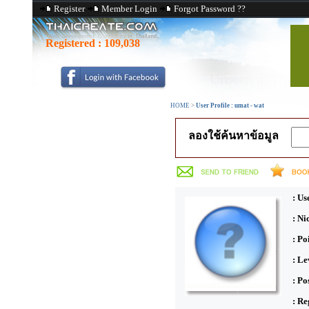
Register
Member Login
Forgot Password ??
Registered :
109,038
HOME
>
User Profile : umat - wat
ลองใช้ค้นหาข้อมูล
: Us
: N
: Po
: Le
: Po
: Re