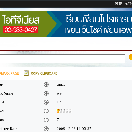
PHP
,
AS
er
umat
ick Name
wat
int
12
vel
sts
71
gister Date
2009-12-03 11:05:37