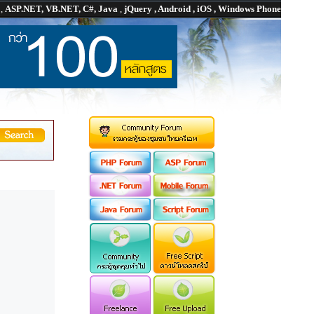
P
,
ASP.NET, VB.NET, C#, Java
,
jQuery , Android , iOS , Windows Phone