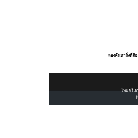
ลองค้นหาสิ่งที่ต้
ไทยครีเอท
[