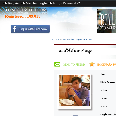
Register
Member Login
Forgot Password ??
Registered :
109,038
HOME
>
User Profile : skynetcom - Per
ลองใช้ค้นหาข้อมูล
: User
: Nick Name
: Point
: Level
: Posts
: Register D