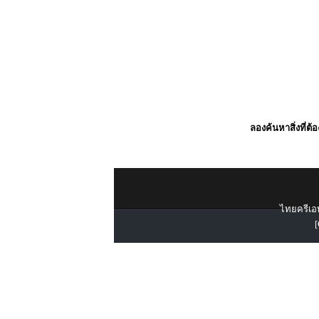
ลองค้นหาสิ่งที่ต้
ไทยครีเอท
[