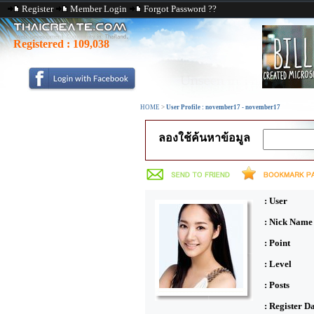
Register
Member Login
Forgot Password ??
Registered :
109,038
HOME
>
User Profile : november17 - november17
ลองใช้ค้นหาข้อมูล
: User
: Nick Name
: Point
: Level
: Posts
: Register D