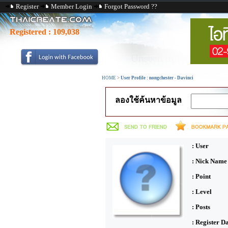
Register
Member Login
Forgot Password ??
Registered :
109,038
HOME
>
User Profile : nongchester - Davinci
ลองใช้ค้นหาข้อมูล
: User
: Nick Name
: Point
: Level
: Posts
: Register D