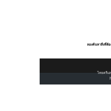
ลองค้นหาสิ่งที่ต้
ไทยครีเอท
[