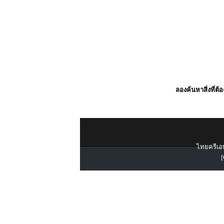
ลองค้นหาสิ่งที่ต้
ไทยครีเอท
[