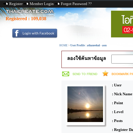
Register
Member Login
Forgot Password ??
Registered :
109,038
HOME
>
User Profile : athaneekul - aon
ลองใช้ค้นหาข้อมูล
: User
: Nick Name
: Point
: Level
: Posts
: Register D