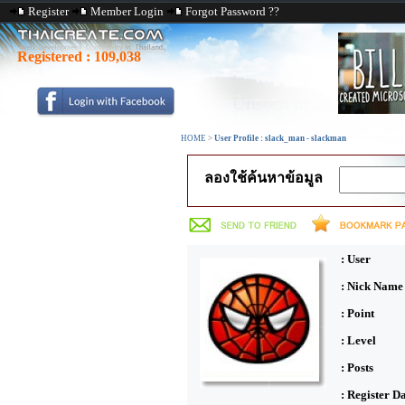
Register
Member Login
Forgot Password ??
Registered :
109,038
HOME
>
User Profile : slack_man - slackman
ลองใช้ค้นหาข้อมูล
: User
: Nick Name
: Point
: Level
: Posts
: Register D