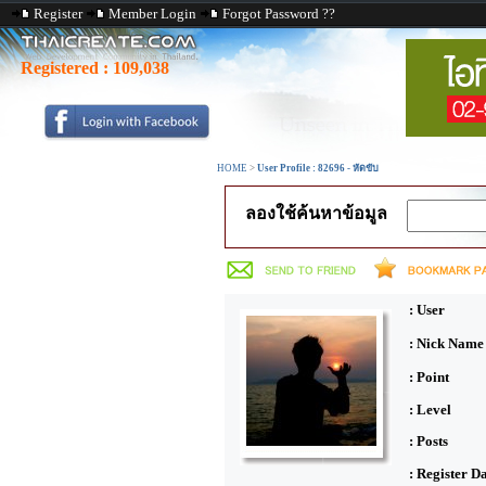
Register
Member Login
Forgot Password ??
Registered :
109,038
HOME
>
User Profile : 82696 - หัดขับ
ลองใช้ค้นหาข้อมูล
: User
: Nick Name
: Point
: Level
: Posts
: Register D