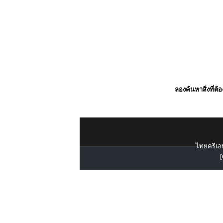
ลองค้นหาสิ่งที่ต้
ไทยครีเอท
[