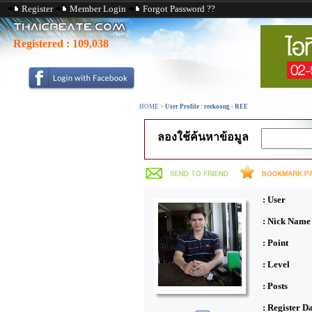
Register
Member Login
Forgot Password ??
Registered :
109,038
HOME
>
User Profile : reekoong - REE
ลองใช้ค้นหาข้อมูล
: User
: Nick Name
: Point
: Level
: Posts
: Register D