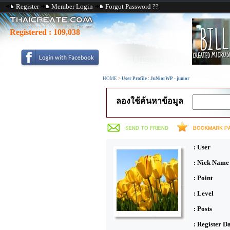
Register
Member Login
Forgot Password ??
Registered :
109,038
HOME
>
User Profile : JuNiorWP - junior
ลองใช้ค้นหาข้อมูล
: User
: Nick Name
: Point
: Level
: Posts
: Register D