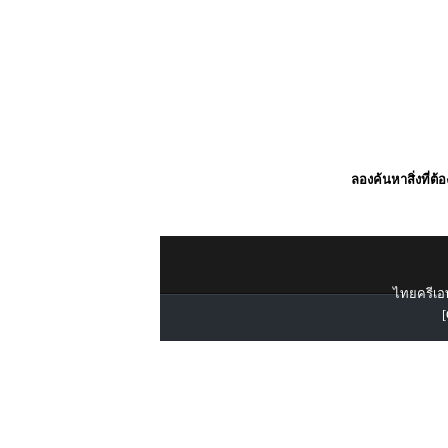
ลองค้นหาสิ่งที่ต้
ไทยครีเอท
[