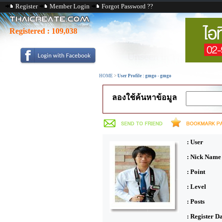
Register
Member Login
Forgot Password ??
Registered :
109,038
HOME
>
User Profile : gmgo - gmgo
ลองใช้ค้นหาข้อมูล
: User
: Nick Name
: Point
: Level
: Posts
: Register D