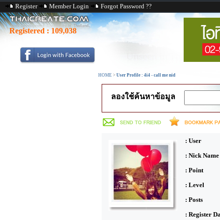
Register
Member Login
Forgot Password ??
Registered :
109,038
HOME
>
User Profile : 4i4 - call me nid
ลองใช้ค้นหาข้อมูล
: User
: Nick Name
: Point
: Level
: Posts
: Register D