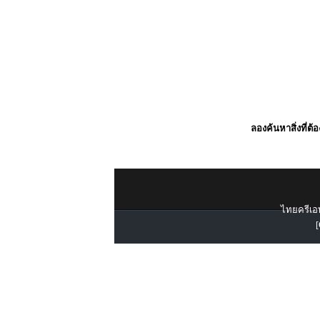
ลองค้นหาสิ่งที่ต้
ไทยครีเอท
[