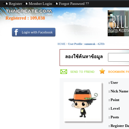
Register
Member Login
Forgot Password ??
Registered :
109,038
HOME
>
User Profile : sununrak - •GTO•
ลองใช้ค้นหาข้อมูล
: User
: Nick Name
: Point
: Level
: Posts
: Register D