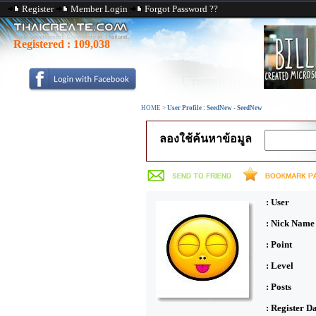
Register
Member Login
Forgot Password ??
Registered :
109,038
HOME
>
User Profile : SeedNew - SeedNew
ลองใช้ค้นหาข้อมูล
: User
: Nick Name
: Point
: Level
: Posts
: Register D