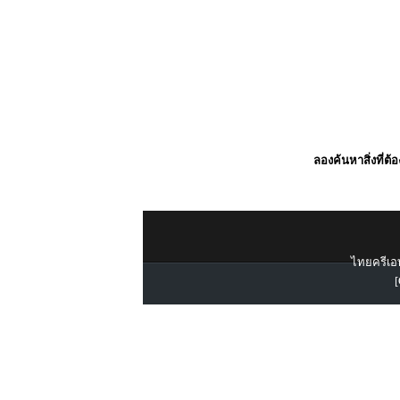
ลองค้นหาสิ่งที่ต้
ไทยครีเอท
[