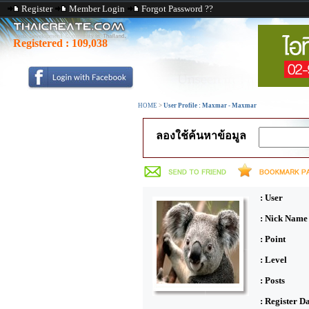
Register
Member Login
Forgot Password ??
Registered :
109,038
HOME
>
User Profile : Maxmar - Maxmar
ลองใช้ค้นหาข้อมูล
: User
: Nick Name
: Point
: Level
: Posts
: Register D