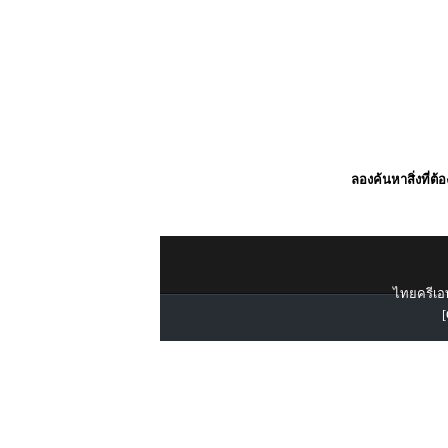
ลองค้นหาสิ่งที่ต้
ไทยครีเอท
[