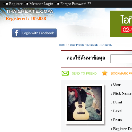
Register
Member Login
Forgot Password ??
Registered :
109,038
HOME
>
User Profile : Reindeal2 - Reindeal2
ลองใช้ค้นหาข้อมูล
: User
: Nick Name
: Point
: Level
: Posts
: Register D