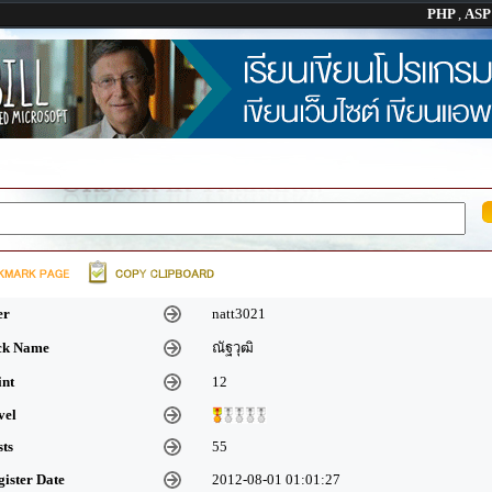
PHP
,
AS
er
natt3021
ick Name
ณัฐวุฒิ
int
12
vel
sts
55
gister Date
2012-08-01 01:01:27