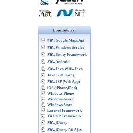
Free Tutorial
สอน Google Maps Api
สอน Windows Service
สอน Entity Framework
สอน Android
สอน Java เขียน Java
Java GUI Swing
สอน JSP (Web App)
iOS (iPhone,iPad)
Windows Phone
Windows Azure
Windows Store
Laravel Framework
Yii PHP Framework
สอน jQuery
สอน jQuery กับ Ajax