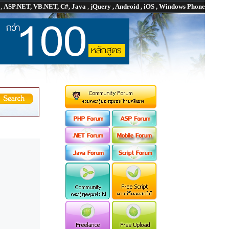
P
,
ASP.NET, VB.NET, C#, Java
,
jQuery , Android , iOS , Windows Phone