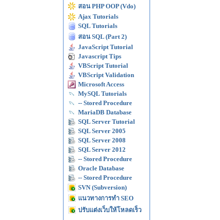
สอน PHP OOP (Vdo)
Ajax Tutorials
SQL Tutorials
สอน SQL (Part 2)
JavaScript Tutorial
Javascript Tips
VBScript Tutorial
VBScript Validation
Microsoft Access
MySQL Tutorials
-- Stored Procedure
MariaDB Database
SQL Server Tutorial
SQL Server 2005
SQL Server 2008
SQL Server 2012
-- Stored Procedure
Oracle Database
-- Stored Procedure
SVN (Subversion)
แนวทางการทำ SEO
ปรับแต่งเว็บให้โหลดเร็ว