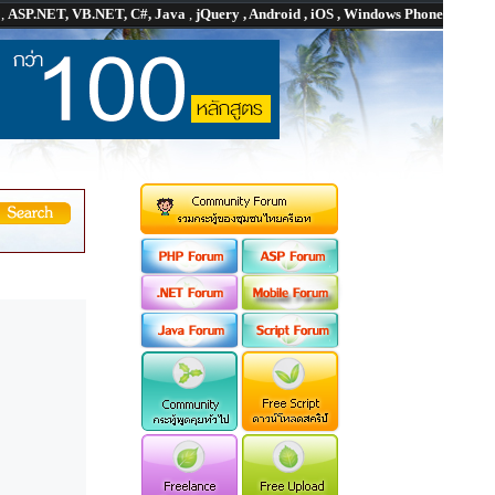
P
,
ASP.NET, VB.NET, C#, Java
,
jQuery , Android , iOS , Windows Phone