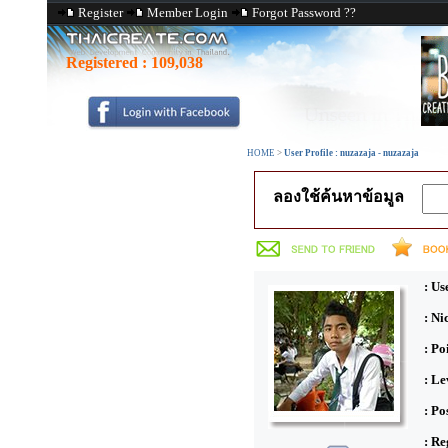
Register
Member Login
Forgot Password ??
Registered :
109,038
HOME
>
User Profile : nuzazaja - nuzazaja
ลองใช้ค้นหาข้อมูล
: Us
: N
: Po
: Le
: Po
: Re