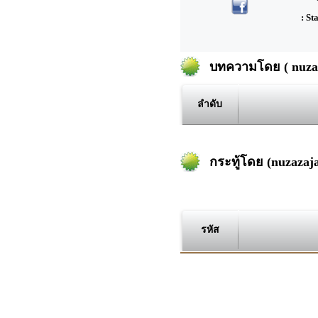
: St
บทความโดย ( nuzaza
ลำดับ
กระทู้โดย (nuzazaja
รหัส