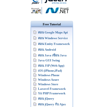
Free Tutorial
สอน Google Maps Api
สอน Windows Service
สอน Entity Framework
สอน Android
สอน Java เขียน Java
Java GUI Swing
สอน JSP (Web App)
iOS (iPhone,iPad)
Windows Phone
Windows Azure
Windows Store
Laravel Framework
Yii PHP Framework
สอน jQuery
สอน jQuery กับ Ajax