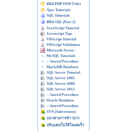
สอน PHP OOP (Vdo)
Ajax Tutorials
SQL Tutorials
สอน SQL (Part 2)
JavaScript Tutorial
Javascript Tips
VBScript Tutorial
VBScript Validation
Microsoft Access
MySQL Tutorials
-- Stored Procedure
MariaDB Database
SQL Server Tutorial
SQL Server 2005
SQL Server 2008
SQL Server 2012
-- Stored Procedure
Oracle Database
-- Stored Procedure
SVN (Subversion)
แนวทางการทำ SEO
ปรับแต่งเว็บให้โหลดเร็ว