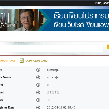
PHP
,
AS
er
nuzazaja
ick Name
nuzazaja
int
0
vel
sts
33
gister Date
2012-08-13 02:39:46