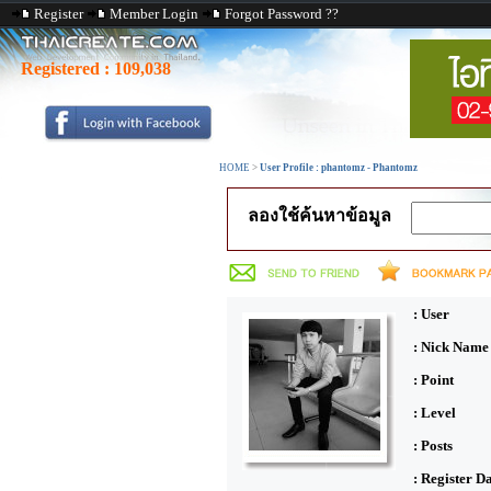
Register
Member Login
Forgot Password ??
Registered :
109,038
HOME
>
User Profile : phantomz - Phantomz
ลองใช้ค้นหาข้อมูล
: User
: Nick Name
: Point
: Level
: Posts
: Register D