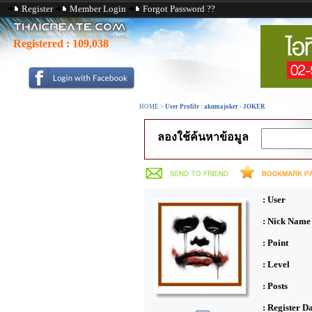
Register
Member Login
Forgot Password ??
Registered :
109,038
HOME
>
User Profile : akumajoker - JOKER
ลองใช้ค้นหาข้อมูล
: User
: Nick Name
: Point
: Level
: Posts
: Register D