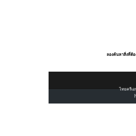
ลองค้นหาสิ่งที่ต้
ไทยครีเอท
[